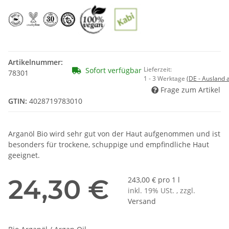
Artikelnummer:
Lieferzeit:
Sofort verfügbar
78301
1 - 3 Werktage
(DE - Ausland
Frage zum Artikel
GTIN:
4028719783010
Arganöl Bio wird sehr gut von der Haut aufgenommen und ist
besonders für trockene, schuppige und empfindliche Haut
geeignet.
24,30 €
243,00 € pro 1 l
inkl. 19% USt. , zzgl.
Versand