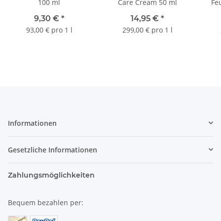
100 ml
Care Cream 50 ml
Fe
Moi
9,30 €
*
14,95 €
*
93,00 € pro 1 l
299,00 € pro 1 l
Informationen
Gesetzliche Informationen
Zahlungsmöglichkeiten
Bequem bezahlen per: