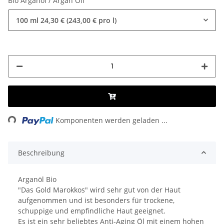
Bio Arganöl / Argan Oil
100 ml
24,30 € (243,00 € pro l)
ading...
Komponenten werden geladen ...
Beschreibung
Arganöl Bio
"Das Gold Marokkos" wird sehr gut von der Haut
aufgenommen und ist besonders für trockene,
schuppige und empfindliche Haut geeignet.
Es ist ein sehr beliebtes Anti-Aging Öl mit einem hohen