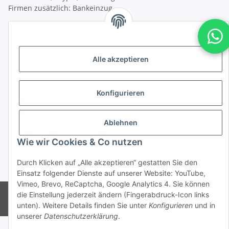
Firmen zusätzlich: Bankeinzug
Versandkosten
Versandkosten für Deutschland:
Alle akzeptieren
Privatkunden:
versandkostenfrei ab 25 € (darunter 6 €)
Konfigurieren
Firmenkunden:
versandkostenfrei ab 50 € (darunter 7 €)
Ablehnen
Wir liefern per DHL Paket (auch an Packstationen)
Wie wir Cookies & Co nutzen
Versand ins Ausland siehe
hier
Durch Klicken auf „Alle akzeptieren“ gestatten Sie den
* Alle Preise inkl. gesetzlicher USt., zzgl.
Versand
Einsatz folgender Dienste auf unserer Website: YouTube,
Vimeo, Brevo, ReCaptcha, Google Analytics 4. Sie können
© CMD Naturkosmetik
die Einstellung jederzeit ändern (Fingerabdruck-Icon links
Powered by
JTL-Shop
unten). Weitere Details finden Sie unter
Konfigurieren
und in
unserer
Datenschutzerklärung
.