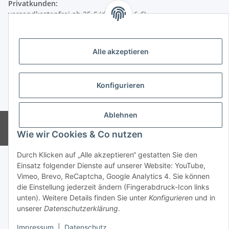
Privatkunden:
versandkostenfrei ab 25 € (darunter 6 €)
Firmenkunden:
versandkostenfrei ab 50 € (darunter 7 €)
Alle akzeptieren
Wir liefern per DHL Paket (auch an Packstationen)
Konfigurieren
Versand ins Ausland siehe
hier
* Alle Preise inkl. gesetzlicher USt., zzgl.
Versand
Ablehnen
© CMD Naturkosmetik
Powered by
JTL-Shop
Wie wir Cookies & Co nutzen
Durch Klicken auf „Alle akzeptieren“ gestatten Sie den
Einsatz folgender Dienste auf unserer Website: YouTube,
Vimeo, Brevo, ReCaptcha, Google Analytics 4. Sie können
die Einstellung jederzeit ändern (Fingerabdruck-Icon links
unten). Weitere Details finden Sie unter
Konfigurieren
und in
unserer
Datenschutzerklärung
.
Impressum
|
Datenschutz