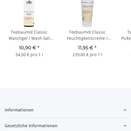
Teebaumöl Classic
Teebaumöl Classic
T
Waschgel / Wash Gel
Feuchtigkeitscreme /
Picke
200 ml
Moisturizing Cream 50
10,90 €
*
11,95 €
*
ml
54,50 € pro 1 l
239,00 € pro 1 l
Informationen
Gesetzliche Informationen