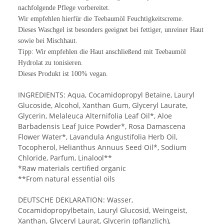
nachfolgende Pflege vorbereitet.
Wir empfehlen hierfür die Teebaumöl Feuchtigkeitscreme.
Dieses Waschgel ist besonders geeignet bei fettiger, unreiner Haut
sowie bei Mischhaut.
Tipp: Wir empfehlen die Haut anschließend mit Teebaumöl
Hydrolat zu tonisieren.
Dieses Produkt ist 100% vegan.
INGREDIENTS: Aqua, Cocamidopropyl Betaine, Lauryl
Glucoside, Alcohol, Xanthan Gum, Glyceryl Laurate,
Glycerin, Melaleuca Alternifolia Leaf Oil*, Aloe
Barbadensis Leaf Juice Powder*, Rosa Damascena
Flower Water*, Lavandula Angustifolia Herb Oil,
Tocopherol, Helianthus Annuus Seed Oil*, Sodium
Chloride, Parfum, Linalool**
*Raw materials certified organic
**From natural essential oils
DEUTSCHE DEKLARATION: Wasser,
Cocamidopropylbetain, Lauryl Glucosid, Weingeist,
Xanthan, Glyceryl Laurat, Glycerin (pflanzlich),