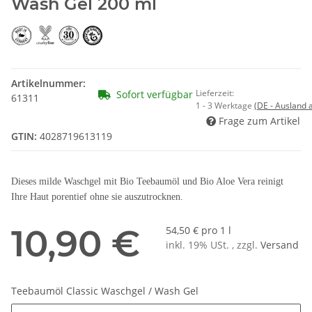
Wash Gel 200 ml
Artikelnummer:
Lieferzeit:
Sofort verfügbar
61311
1 - 3 Werktage
(DE - Ausland
Frage zum Artikel
GTIN:
4028719613119
Dieses milde Waschgel mit Bio Teebaumöl und Bio Aloe Vera reinigt
Ihre Haut porentief ohne sie auszutrocknen.
10,90 €
54,50 € pro 1 l
inkl. 19% USt. , zzgl.
Versand
Teebaumöl Classic Waschgel / Wash Gel