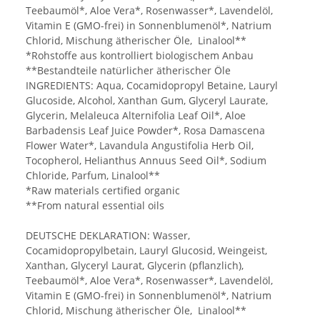
Teebaumöl
*,
Aloe Vera
*, Rosenwasser*, Lavendelöl,
Vitamin E (GMO-frei) in Sonnenblumenöl*, Natrium
Chlorid, Mischung ätherischer Öle, Linalool**
*Rohstoffe aus kontrolliert biologischem Anbau
**Bestandteile natürlicher ätherischer Öle
INGREDIENTS: Aqua, Cocamidopropyl Betaine, Lauryl
Glucoside, Alcohol, Xanthan Gum, Glyceryl Laurate,
Glycerin, Melaleuca Alternifolia Leaf Oil*, Aloe
Barbadensis Leaf Juice Powder*, Rosa Damascena
Flower Water*, Lavandula Angustifolia Herb Oil,
Tocopherol, Helianthus Annuus Seed Oil*, Sodium
Chloride, Parfum, Linalool**
*Raw materials certified organic
**From natural essential oils
DEUTSCHE DEKLARATION: Wasser,
Cocamidopropylbetain, Lauryl Glucosid, Weingeist,
Xanthan, Glyceryl Laurat, Glycerin (pflanzlich),
Teebaumöl
*,
Aloe Vera
*, Rosenwasser*, Lavendelöl,
Vitamin E (GMO-frei) in Sonnenblumenöl*, Natrium
Chlorid, Mischung ätherischer Öle, Linalool**