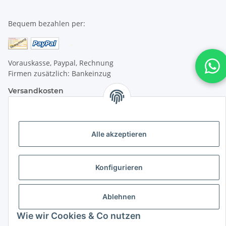
Bequem bezahlen per:
Vorauskasse, Paypal, Rechnung
Firmen zusätzlich: Bankeinzug
Versandkosten
Versandkosten für Deutschland:
Alle akzeptieren
Privatkunden:
versandkostenfrei ab 25 € (darunter 6 €)
Konfigurieren
Firmenkunden:
versandkostenfrei ab 50 € (darunter 7 €)
Ablehnen
Wir liefern per DHL Paket (auch an Packstationen)
Wie wir Cookies & Co nutzen
Versand ins Ausland siehe
hier