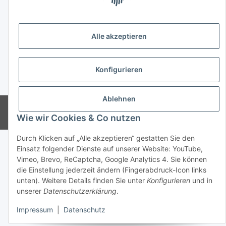
Firmenkunden:
versandkostenfrei ab 50 € (darunter 7 €)
Alle akzeptieren
Wir liefern per DHL Paket (auch an Packstationen)
Konfigurieren
Versand ins Ausland siehe
hier
* Alle Preise inkl. gesetzlicher USt., zzgl.
Versand
Ablehnen
© CMD Naturkosmetik
Wie wir Cookies & Co nutzen
Powered by
JTL-Shop
Durch Klicken auf „Alle akzeptieren“ gestatten Sie den
Einsatz folgender Dienste auf unserer Website: YouTube,
Vimeo, Brevo, ReCaptcha, Google Analytics 4. Sie können
die Einstellung jederzeit ändern (Fingerabdruck-Icon links
unten). Weitere Details finden Sie unter
Konfigurieren
und in
unserer
Datenschutzerklärung
.
Impressum
|
Datenschutz