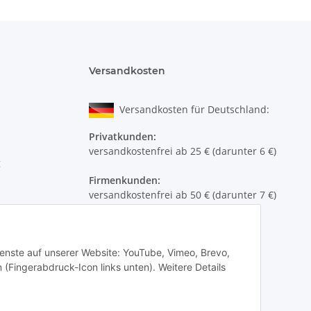
Versandkosten
Versandkosten für Deutschland:
Privatkunden:
versandkostenfrei ab 25 € (darunter 6 €)
g
Firmenkunden:
versandkostenfrei ab 50 € (darunter 7 €)
Wir liefern per DHL Paket (auch an
Packstationen)
Dienste auf unserer Website: YouTube, Vimeo, Brevo,
Versand ins Ausland siehe
hier
 (Fingerabdruck-Icon links unten). Weitere Details