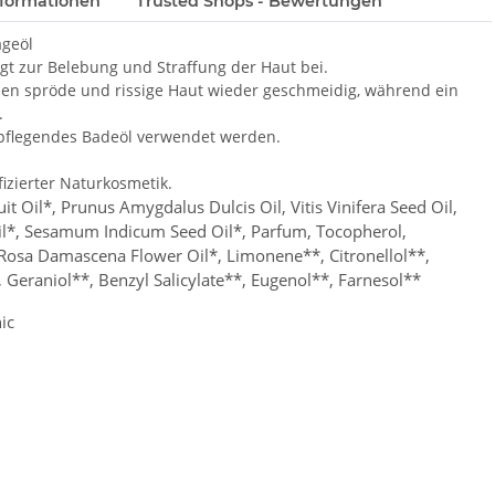
formationen
Trusted Shops - Bewertungen
ageöl
gt zur Belebung und Straffung der Haut bei.
en spröde und rissige Haut wieder geschmeidig, während ein
.
 pflegendes Badeöl verwendet werden.
fizierter Naturkosmetik.
it Oil*, Prunus Amygdalus Dulcis Oil, Vitis Vinifera Seed Oil,
l*,
Sesamum Indicum Seed Oil*,
Parfum, Tocopherol,
Rosa Damascena Flower Oil*,
Limonene**, Citronellol**,
, Geraniol**
,
Benzyl Salicylate**, Eugenol**, Farnesol**
ic
sa Mosqueta (Wildrosenöl)*, Mandelöl, Traubenkernöl,
 ätherischer Öle, Vitamin E (GMO-frei) in Sonnenblumenöl*,
lol**, Linalool**, Benzylbenzoat**, Geraniol**
,