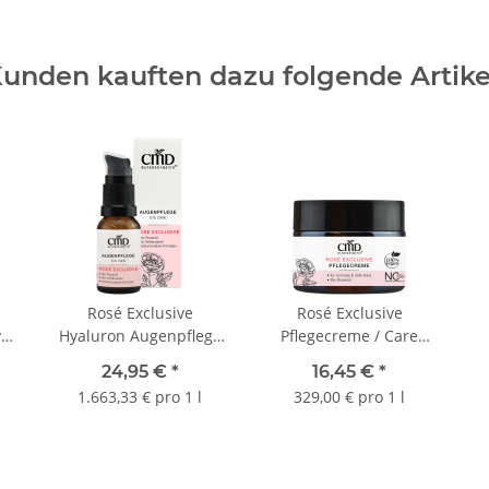
Benzylsalicylat**, Eugenol**, 
*Rohstoffe aus kontrolliert b
unden kauften dazu folgende Artike
**Bestandteile natürlicher äth
Rosé Exclusive
Rosé Exclusive
y
Hyaluron Augenpflege
Pflegecreme / Care
15 ml
Cream 50 ml
24,95 €
*
16,45 €
*
1.663,33 € pro 1 l
329,00 € pro 1 l