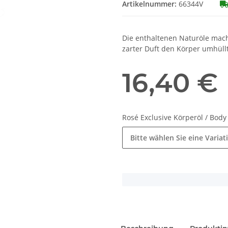
Artikelnummer:
66344V
Die enthaltenen Naturöle mac
zarter Duft den Körper umhüllt
16,40 €
Rosé Exclusive Körperöl / Body
Bitte wählen Sie eine Variat
x