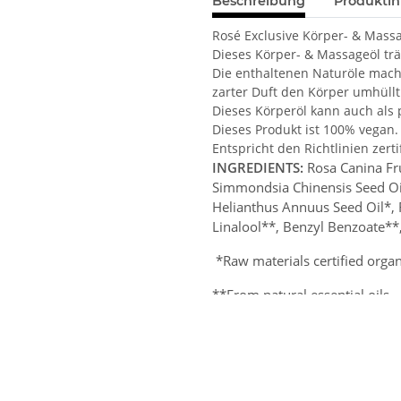
Beschreibung
Produktin
Rosé Exclusive Körper- & Mass
Dieses Körper- & Massageöl trä
Die enthaltenen Naturöle mach
zarter Duft den Körper umhüllt
Dieses Körperöl kann auch als
Dieses Produkt ist 100% vegan.
Entspricht den Richtlinien zerti
INGREDIENTS:
Rosa Canina Fru
Simmondsia Chinensis Seed Oi
Helianthus Annuus Seed Oil*,
Linalool**, Benzyl Benzoate**
*Raw materials certified organ
**From natural essential oils
DEUTSCHE DEKLARATION:
Ro
Jojobaöl*, Sesamöl*, Mischung
Rosenöl*,
Limonen**, Citronel