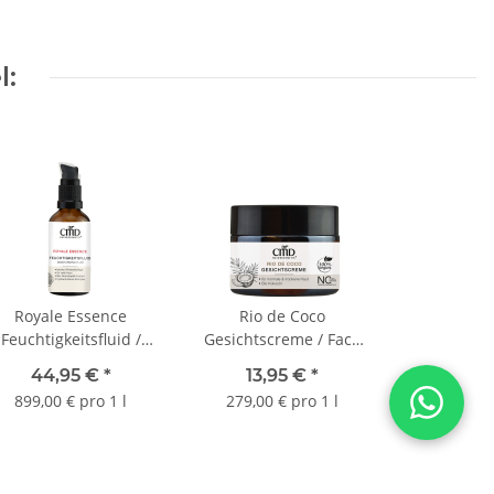
Farnesol**
iologischem Anbau
l:
erischer Öle
Royale Essence
Rio de Coco
Feuchtigkeitsfluid /
Gesichtscreme / Face
Moisturizing Fluid 50
Cream 50 ml
44,95 €
*
13,95 €
*
ml
899,00 € pro 1 l
279,00 € pro 1 l