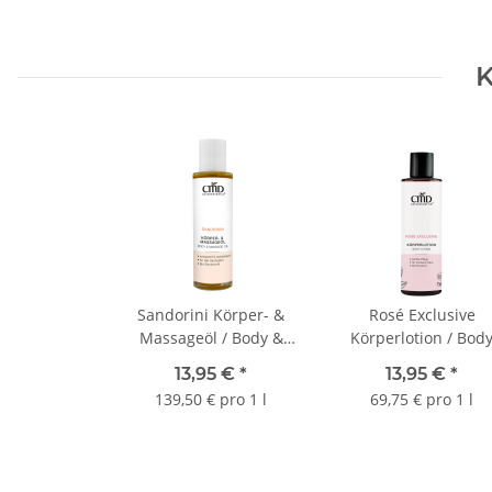
K
Sandorini Körper- &
Rosé Exclusive
Massageöl / Body &
Körperlotion / Bod
Massage Oil 100 ml
Lotion 200 ml
13,95 €
*
13,95 €
*
139,50 € pro 1 l
69,75 € pro 1 l