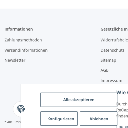
Informationen
Gesetzliche I
Zahlungsmethoden
Widerrufsbel
Versandinformationen
Datenschutz
Newsletter
Sitemap
AGB
Impressum
Wie 
Alle akzeptieren
Durch 
ReCapt
finden
Konfigurieren
Ablehnen
* Alle Preise inkl. gesetzlicher USt., zzgl.
Versand
Impre