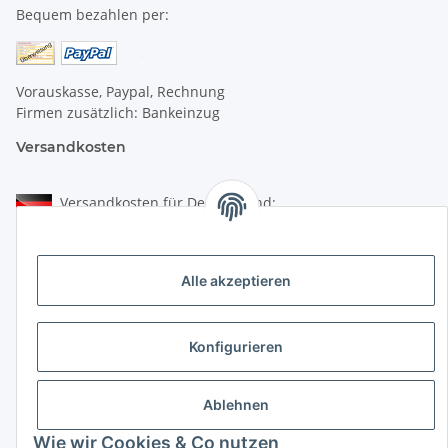
Bequem bezahlen per:
Vorauskasse, Paypal, Rechnung
Firmen zusätzlich: Bankeinzug
Versandkosten
Versandkosten für Deutschland:
Privatkunden:
versandkostenfrei ab 25 € (darunter 6 €)
Alle akzeptieren
Firmenkunden:
versandkostenfrei ab 50 € (darunter 7 €)
Konfigurieren
Wir liefern per DHL Paket (auch an Packstationen)
Versand ins Ausland siehe
hier
Ablehnen
* Alle Preise inkl. gesetzlicher USt., zzgl.
Versand
Wie wir Cookies & Co nutzen