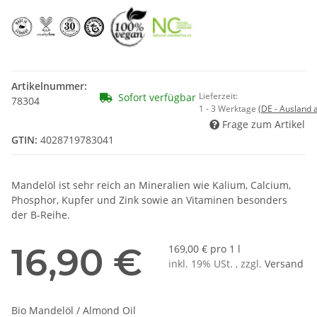
Artikelnummer:
Lieferzeit:
Sofort verfügbar
78304
1 - 3 Werktage
(DE - Ausland
Frage zum Artikel
GTIN:
4028719783041
Mandelöl ist sehr reich an Mineralien wie Kalium, Calcium,
Phosphor, Kupfer und Zink sowie an Vitaminen besonders
der B-Reihe.
16,90 €
169,00 € pro 1 l
inkl. 19% USt. , zzgl.
Versand
Bio Mandelöl / Almond Oil