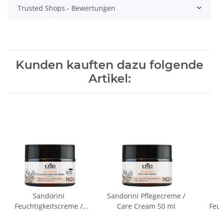
Trusted Shops - Bewertungen
Kunden kauften dazu folgende
Artikel:
Sandorini
Sandorini Pflegecreme /
Feuchtigkeitscreme /
Care Cream 50 ml
Fe
Moisturizing Cream 50
Moi