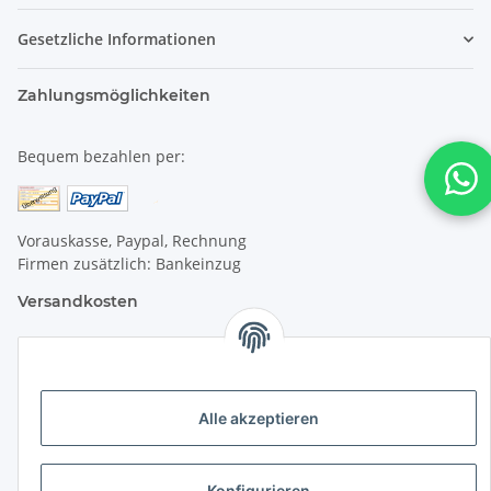
Gesetzliche Informationen
Zahlungsmöglichkeiten
Bequem bezahlen per:
Vorauskasse, Paypal, Rechnung
Firmen zusätzlich: Bankeinzug
Versandkosten
Versandkosten für Deutschland:
Privatkunden:
Alle akzeptieren
versandkostenfrei ab 25 € (darunter 6 €)
Firmenkunden:
Konfigurieren