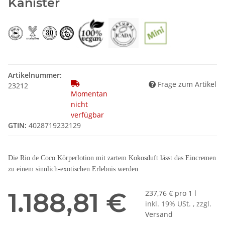
Kanister
Artikelnummer:
Frage zum Artikel
23212
Momentan
nicht
verfügbar
GTIN:
4028719232129
Die Rio de Coco Körperlotion mit zartem Kokosduft lässt das Eincremen
zu einem sinnlich-exotischen Erlebnis werden.
1.188,81 €
237,76 € pro 1 l
inkl. 19% USt. , zzgl.
Versand