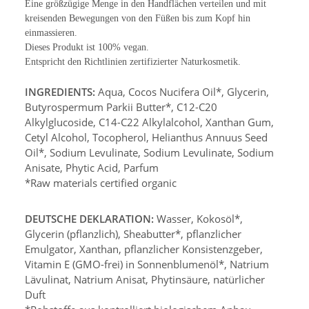
Eine größzügige Menge in den Handflächen verteilen und mit
kreisenden Bewegungen von den Füßen bis zum Kopf hin
einmassieren.
Dieses Produkt ist 100% vegan.
Entspricht den Richtlinien zertifizierter Naturkosmetik.
INGREDIENTS:
Aqua, Cocos Nucifera Oil*, Glycerin,
Butyrospermum Parkii Butter*, C12-C20
Alkylglucoside, C14-C22 Alkylalcohol, Xanthan Gum,
Cetyl Alcohol, Tocopherol, Helianthus Annuus Seed
Oil*,
Sodium Levulinate, Sodium Levulinate, Sodium
Anisate,
Phytic Acid, Parfum
*Raw materials certified organic
DEUTSCHE DEKLARATION:
Wasser, Kokosöl*,
Glycerin (pflanzlich), Sheabutter*, pflanzlicher
Emulgator, Xanthan, pflanzlicher Konsistenzgeber,
Vitamin E (GMO-frei) in Sonnenblumenöl*, Natrium
Lävulinat, Natrium Anisat, Phytinsäure, natürlicher
Duft