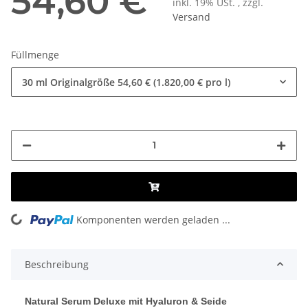
54,60 €
inkl. 19% USt. , zzgl.
Versand
Füllmenge
30 ml Originalgröße
54,60 € (1.820,00 € pro l)
ing...
Komponenten werden geladen ...
Beschreibung
Natural Serum Deluxe mit Hyaluron & Seide