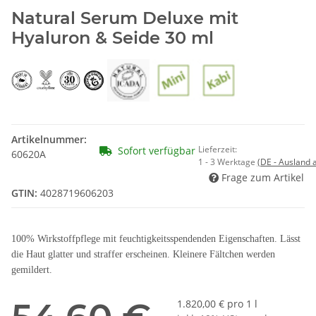
Natural Serum Deluxe mit
Hyaluron & Seide 30 ml
Artikelnummer:
Lieferzeit:
Sofort verfügbar
60620A
1 - 3 Werktage
(DE - Ausland
Frage zum Artikel
GTIN:
4028719606203
100% Wirkstoffpflege mit feuchtigkeitsspendenden Eigenschaften. Lässt
die Haut glatter und straffer erscheinen. Kleinere Fältchen werden
gemildert.
1.820,00 € pro 1 l