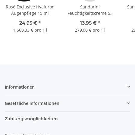
Rosé Exclusive Hyaluron
Sandorini
San
Augenpflege 15 ml
Feuchtigkeitscreme 50
ml
24,95 €
*
13,95 €
*
1.663,33 € pro 1 l
279,00 € pro 1 l
2
Informationen
Gesetzliche Informationen
Zahlungsmöglichkeiten