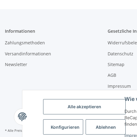
Informationen
Gesetzliche I
Zahlungsmethoden
Widerrufsbel
Versandinformationen
Datenschutz
Newsletter
Sitemap
AGB
Impressum
Wie 
Alle akzeptieren
Durch 
ReCapt
finden
Konfigurieren
Ablehnen
* Alle Preise inkl. gesetzlicher USt., zzgl.
Versand
Impre