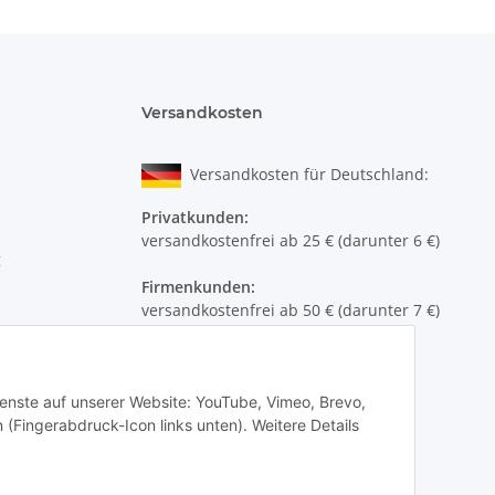
ium Sorbate
c
ser, Mandelöl*, Avocadoöl, Sonnenblumenöl*, Mangobutter,
t, pflanzlicher Emulgator, Meersalz, Beerenwachs,
Versandkosten
cher Konsistenzgeber, Vitamin E (GMO-frei), Zitronensäure,
ologischem Anbau
Versandkosten für Deutschland:
Privatkunden:
versandkostenfrei ab 25 € (darunter 6 €)
g
Firmenkunden:
versandkostenfrei ab 50 € (darunter 7 €)
Wir liefern per DHL Paket (auch an
Packstationen)
Dienste auf unserer Website: YouTube, Vimeo, Brevo,
Versand ins Ausland siehe
hier
 (Fingerabdruck-Icon links unten). Weitere Details