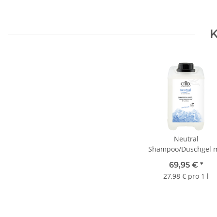
K
Neutral
Shampoo/Duschgel m
Salz vom Toten Mee
69,95 €
*
2,5 Liter Kanister
27,98 € pro 1 l