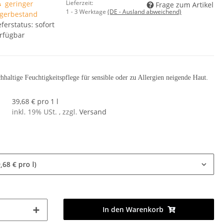
Lieferzeit:
geringer
Frage zum Artikel
1 - 3 Werktage
(DE - Ausland abweichend)
gerbestand
eferstatus: sofort
rfügbar
chhaltige Feuchtigkeitspflege für sensible oder zu Allergien neigende Haut.
39,68 € pro 1 l
inkl. 19% USt. , zzgl.
Versand
,68 € pro l)
In den Warenkorb