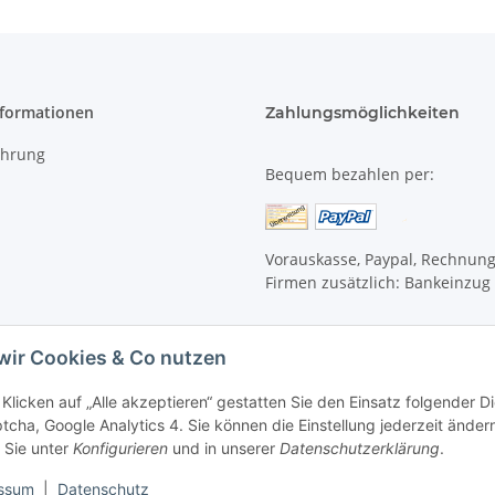
Tocopherol, Citric Acid, Potass
*Raw materials certified organi
DEUTSCHE DEKLARATION
: Was
Glycerin (pflanzlich), Weingeis
nformationen
Zahlungsmöglichkeiten
Johannisbrotkernmehl, pflanzli
Kaliumsorbat
ehrung
*Rohstoffe aus kontrolliert bi
Bequem bezahlen per:
Konserviert mit Kaliumsorbat
Vorauskasse, Paypal, Rechnun
Firmen zusätzlich: Bankeinzug
wir Cookies & Co nutzen
Klicken auf „Alle akzeptieren“ gestatten Sie den Einsatz folgender 
cha, Google Analytics 4. Sie können die Einstellung jederzeit ändern
 Sie unter
Konfigurieren
und in unserer
Datenschutzerklärung
.
ssum
|
Datenschutz