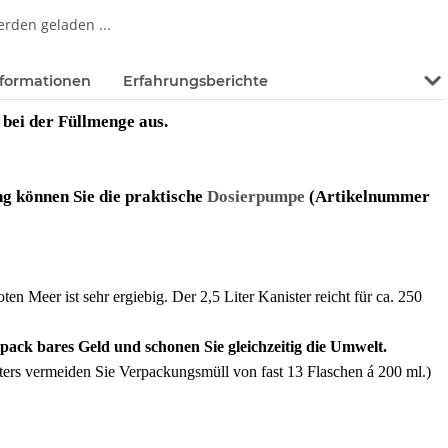
den geladen ...
formationen
Erfahrungsberichte
wei
 bei der Füllmenge aus.
g können Sie die praktische
Dosierpumpe
(Artikelnummer
en Meer ist sehr ergiebig. Der 2,5 Liter Kanister reicht für ca. 250
pack bares Geld und schonen Sie gleichzeitig die Umwelt.
ters vermeiden Sie Verpackungsmüll von fast 13 Flaschen á 200 ml.)
 vom Toten Meer