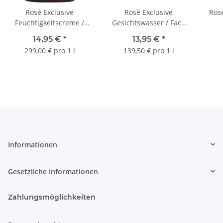
Rosé Exclusive
Rosé Exclusive
Rosé
Feuchtigkeitscreme /
Gesichtswasser / Face
Moisturizing Cream 50
Tonic 100 ml
14,95 €
*
13,95 €
*
ml
299,00 € pro 1 l
139,50 € pro 1 l
Informationen
Gesetzliche Informationen
Zahlungsmöglichkeiten