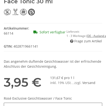
Face Tonic 30 ml
Artikelnummer:
Lieferzeit:
Sofort verfügbar
66114
1 - 3 Werktage
(DE - Ausland
Frage zum Artikel
GTIN:
4028719661141
Das angenehm duftende Gesichtswasser ist der erfrischende
Abschluss der Gesichtsreinigung.
3,95 €
131,67 € pro 1 l
inkl. 19% USt. , zzgl.
Versand
Rosé Exclusive Gesichtswasser / Face Tonic