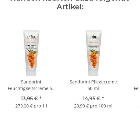
Artikel:
Sandorini
Sandorini Pflegecreme
Feuchtigkeitscreme 50
50 ml
Fe
ml
Moi
13,95 €
*
14,95 €
*
279,00 € pro 1 l
29,90 € pro 100 ml