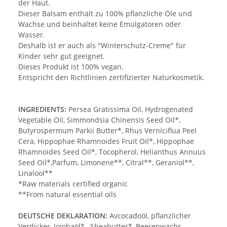
der Haut.
Dieser Balsam enthält zu 100% pflanzliche Öle und
Wachse und beinhaltet keine Emulgatoren oder
Wasser.
Deshalb ist er auch als "Winterschutz-Creme" für
Kinder sehr gut geeignet.
Dieses Produkt ist 100% vegan.
Entspricht den Richtlinien zertifizierter Naturkosmetik.
INGREDIENTS:
Persea Gratissima Oil, Hydrogenated
Vegetable Oil, Simmondsia Chinensis Seed Oil*,
Butyrospermum Parkii Butter*, Rhus Verniciflua Peel
Cera, Hippophae Rhamnoides Fruit Oil*, Hippophae
Rhamnoides Seed Oil*, Tocopherol, Helianthus Annuus
Seed Oil*,Parfum, Limonene**, Citral**, Geraniol**,
Linalool**
*Raw materials certified organic
**From natural essential oils
DEUTSCHE DEKLARATION:
Avcocadoöl, pflanzlicher
Verdicker, Jojobaöl*, Sheabutter*, Beerenwachs,