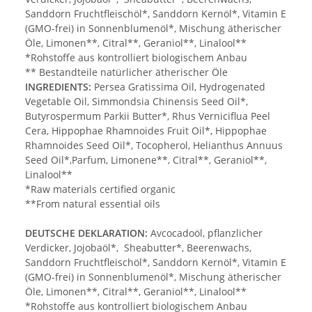
Sanddorn Fruchtfleischöl*, Sanddorn Kernöl*, Vitamin E
(GMO-frei) in Sonnenblumenöl*, Mischung ätherischer
Öle, Limonen**, Citral**, Geraniol**, Linalool**
*Rohstoffe aus kontrolliert biologischem Anbau
** Bestandteile natürlicher ätherischer Öle
INGREDIENTS:
Persea Gratissima Oil, Hydrogenated
Vegetable Oil, Simmondsia Chinensis Seed Oil*,
Butyrospermum Parkii Butter*, Rhus Verniciflua Peel
Cera, Hippophae Rhamnoides Fruit Oil*, Hippophae
Rhamnoides Seed Oil*, Tocopherol, Helianthus Annuus
Seed Oil*,Parfum, Limonene**, Citral**, Geraniol**,
Linalool**
*Raw materials certified organic
**From natural essential oils
DEUTSCHE DEKLARATION:
Avcocadoöl, pflanzlicher
Verdicker, Jojobaöl*, Sheabutter*, Beerenwachs,
Sanddorn Fruchtfleischöl*, Sanddorn Kernöl*, Vitamin E
(GMO-frei) in Sonnenblumenöl*, Mischung ätherischer
Öle, Limonen**, Citral**, Geraniol**, Linalool**
*Rohstoffe aus kontrolliert biologischem Anbau