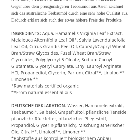
Gegenüber dem preisgünstigeren Teebaumöl aus Asien zeichnet
sich das australische Teebaumöl durch eine sehr hohe Qualität aus.
Dadurch erklärt sich auch der etwas höhere Preis der Produkte
INGREDIENTS:
Aqua, Hamamelis Virginia Leaf Extract,
Melaleuca Alternifolia Leaf Oil*, Salvia Lavendulaefolia
Leaf Oil, Citrus Grandis Peel Oil, Caprylyl/Capryl Wheat
Bran/Straw Glycosides, Fusel Wheat Bran/Straw
Glycosides, Polyglyceryl-5 Oleate; Sodium Cocoyl
Glutamate, Glyceryl Caprylate, Ethyl Lauroyl Arginate
HCl, Propanediol, Glycerin, Parfum, Citral**, Linalool**,
Limonene **
*Raw materials certified organic
**From natural essential oils
DEUTSCHE DEKLARATION:
Wasser, Hamamelisextrakt,
Teebaumöl*, Salbeiöl, Grapefruitöl, pflanzliche Tenside,
pflanzlichr Rückfetter, pflanzlicher Pflegestoff,
Propandiol, Glycerin(pflanzlich), Mischung ätherischer
Öle, Citral**, Linalool**, Limonen**
*Rohstoffe aus kontrolliert biologischem Anbau