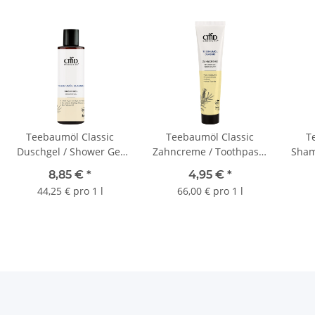
Teebaumöl Classic
Teebaumöl Classic
T
Duschgel / Shower Gel
Zahncreme / Toothpaste
Sham
200 ml
75 ml
8,85 €
*
4,95 €
*
44,25 € pro 1 l
66,00 € pro 1 l