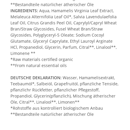
**Bestandteile natürlicher ätherischer Öle
INGREDIENTS:
Aqua, Hamamelis Virginia Leaf Extract,
Melaleuca Alternifolia Leaf Oil*, Salvia Lavendulaefolia
Leaf Oil, Citrus Grandis Peel Oil, Caprylyl/Capryl Wheat
Bran/Straw Glycosides, Fusel Wheat Bran/Straw
Glycosides, Polyglyceryl-5 Oleate; Sodium Cocoyl
Glutamate, Glyceryl Caprylate, Ethyl Lauroyl Arginate
HCl, Propanediol, Glycerin, Parfum, Citral**, Linalool**,
Limonene **
*Raw materials certified organic
**From natural essential oils
DEUTSCHE DEKLARATION:
Wasser, Hamamelisextrakt,
Teebaumöl*, Salbeiöl, Grapefruitöl, pflanzliche Tenside,
pflanzlichr Rückfetter, pflanzlicher Pflegestoff,
Propandiol, Glycerin(pflanzlich), Mischung ätherischer
Öle, Citral**, Linalool**, Limonen**
*Rohstoffe aus kontrolliert biologischem Anbau
**Bestandteile natürlicher ätherischer Öle