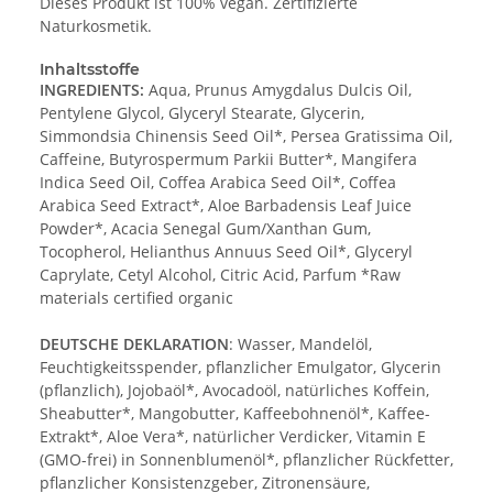
Dieses Produkt ist 100% vegan. Zertifizierte
Naturkosmetik.
Inhaltsstoffe
INGREDIENTS:
Aqua, Prunus Amygdalus Dulcis Oil,
Pentylene Glycol, Glyceryl Stearate, Glycerin,
Simmondsia Chinensis Seed Oil*, Persea Gratissima Oil,
Caffeine, Butyrospermum Parkii Butter*, Mangifera
Indica Seed Oil, Coffea Arabica Seed Oil*, Coffea
Arabica Seed Extract*, Aloe Barbadensis Leaf Juice
Powder*, Acacia Senegal Gum/Xanthan Gum,
Tocopherol, Helianthus Annuus Seed Oil*, Glyceryl
Caprylate, Cetyl Alcohol, Citric Acid, Parfum *Raw
materials certified organic
DEUTSCHE DEKLARATION
: Wasser, Mandelöl,
Feuchtigkeitsspender, pflanzlicher Emulgator, Glycerin
(pflanzlich), Jojobaöl*, Avocadoöl, natürliches Koffein,
Sheabutter*, Mangobutter, Kaffeebohnenöl*, Kaffee-
Extrakt*, Aloe Vera*, natürlicher Verdicker, Vitamin E
(GMO-frei) in Sonnenblumenöl*, pflanzlicher Rückfetter,
pflanzlicher Konsistenzgeber, Zitronensäure,