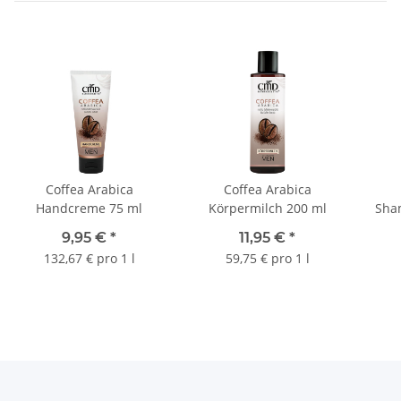
Coffea Arabica
Coffea Arabica
Handcreme 75 ml
Körpermilch 200 ml
Sha
9,95 €
*
11,95 €
*
132,67 € pro 1 l
59,75 € pro 1 l