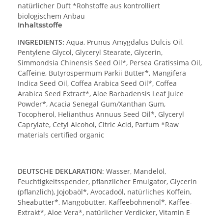
natürlicher Duft *Rohstoffe aus kontrolliert
biologischem Anbau
Inhaltsstoffe
INGREDIENTS:
Aqua, Prunus Amygdalus Dulcis Oil,
Pentylene Glycol, Glyceryl Stearate, Glycerin,
Simmondsia Chinensis Seed Oil*, Persea Gratissima Oil,
Caffeine, Butyrospermum Parkii Butter*, Mangifera
Indica Seed Oil, Coffea Arabica Seed Oil*, Coffea
Arabica Seed Extract*, Aloe Barbadensis Leaf Juice
Powder*, Acacia Senegal Gum/Xanthan Gum,
Tocopherol, Helianthus Annuus Seed Oil*, Glyceryl
Caprylate, Cetyl Alcohol, Citric Acid, Parfum *Raw
materials certified organic
DEUTSCHE DEKLARATION
: Wasser, Mandelöl,
Feuchtigkeitsspender, pflanzlicher Emulgator, Glycerin
(pflanzlich), Jojobaöl*, Avocadoöl, natürliches Koffein,
Sheabutter*, Mangobutter, Kaffeebohnenöl*, Kaffee-
Extrakt*, Aloe Vera*, natürlicher Verdicker, Vitamin E