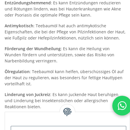
Entzündungshemmend
: Es kann Entzündungen reduzieren
und Rötungen lindern, was bei Hauterkrankungen wie Akne
oder Psoriasis die optimale Pflege sein kann.
Antimykotisch
: Teebaumöl hat auch antimykotische
Eigenschaften, die bei der Pflege von Pilzinfektionen der Haut,
wie Fußpilz oder Hefepilzinfektionen, nützlich sein können.
Förderung der Wundheilung
: Es kann die Heilung von
Wunden fördern und unterstützen, sowie das Risiko von
Narbenbildung verringern.
Ölregulation
: Teebaumöl kann helfen, überschüssiges Öl auf
der Haut zu regulieren, was besonders für fettige Hauttypen
vorteilhaft ist.
Linderung von Juckreiz
: Es kann juckende Haut beruhigen
und Linderung bei Insektenstichen oder allergischen
Reaktionen bieten.
Es ist wichtig zu beachten, dass Teebaumöl in konzentrierter
Form reizend sein kann. Daher sollte es vor der Anwendung
auf der Haut immer verdünnt werden (zum Beispiel mit