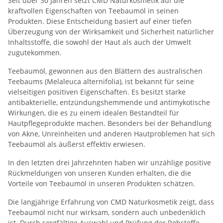
Seit über 30 Jahren setzt CMD Naturkosmetik auf die
kraftvollen Eigenschaften von Teebaumöl in seinen
Produkten. Diese Entscheidung basiert auf einer tiefen
Überzeugung von der Wirksamkeit und Sicherheit natürlicher
Inhaltsstoffe, die sowohl der Haut als auch der Umwelt
zugutekommen.
Teebaumöl, gewonnen aus den Blättern des australischen
Teebaums (Melaleuca alternifolia), ist bekannt für seine
vielseitigen positiven Eigenschaften. Es besitzt starke
antibakterielle, entzündungshemmende und antimykotische
Wirkungen, die es zu einem idealen Bestandteil für
Hautpflegeprodukte machen. Besonders bei der Behandlung
von Akne, Unreinheiten und anderen Hautproblemen hat sich
Teebaumöl als äußerst effektiv erwiesen.
In den letzten drei Jahrzehnten haben wir unzählige positive
Rückmeldungen von unseren Kunden erhalten, die die
Vorteile von Teebaumöl in unseren Produkten schätzen.
Die langjährige Erfahrung von CMD Naturkosmetik zeigt, dass
Teebaumöl nicht nur wirksam, sondern auch unbedenklich
ist. Durch sorgfältige Auswahl und Prüfung der Rohstoffe