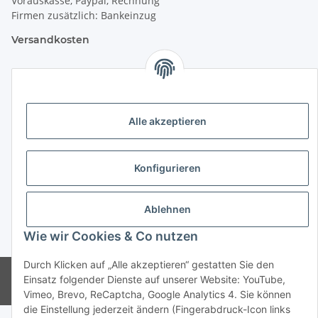
Vorauskasse, Paypal, Rechnung
Firmen zusätzlich: Bankeinzug
Versandkosten
Versandkosten für Deutschland:
Privatkunden:
Alle akzeptieren
versandkostenfrei ab 25 € (darunter 6 €)
Firmenkunden:
versandkostenfrei ab 50 € (darunter 7 €)
Konfigurieren
Wir liefern per DHL Paket (auch an Packstationen)
Ablehnen
Versand ins Ausland siehe
hier
Wie wir Cookies & Co nutzen
* Alle Preise inkl. gesetzlicher USt., zzgl.
Versand
Durch Klicken auf „Alle akzeptieren“ gestatten Sie den
© CMD Naturkosmetik
Einsatz folgender Dienste auf unserer Website: YouTube,
Powered by
JTL-Shop
Vimeo, Brevo, ReCaptcha, Google Analytics 4. Sie können
die Einstellung jederzeit ändern (Fingerabdruck-Icon links