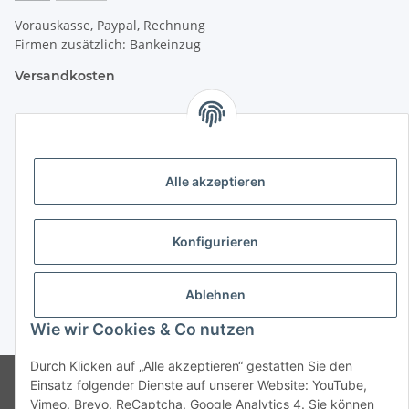
Vorauskasse, Paypal, Rechnung
Firmen zusätzlich: Bankeinzug
Versandkosten
Versandkosten für Deutschland:
Privatkunden:
versandkostenfrei ab 25 € (darunter 6 €)
Alle akzeptieren
Firmenkunden:
versandkostenfrei ab 50 € (darunter 7 €)
Konfigurieren
Wir liefern per DHL Paket (auch an Packstationen)
Ablehnen
Versand ins Ausland siehe
hier
Wie wir Cookies & Co nutzen
* Alle Preise inkl. gesetzlicher USt., zzgl.
Versand
Durch Klicken auf „Alle akzeptieren“ gestatten Sie den
© CMD Naturkosmetik
Einsatz folgender Dienste auf unserer Website: YouTube,
Powered by
JTL-Shop
Vimeo, Brevo, ReCaptcha, Google Analytics 4. Sie können