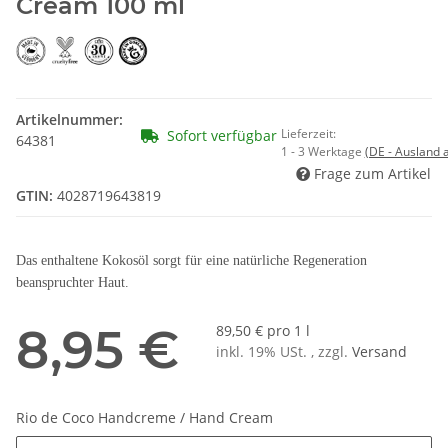
Cream 100 ml
Artikelnummer:
Lieferzeit:
Sofort verfügbar
64381
1 - 3 Werktage
(DE - Ausland
Frage zum Artikel
GTIN:
4028719643819
Das enthaltene Kokosöl sorgt für eine natürliche Regeneration
beanspruchter Haut.
8,95 €
89,50 € pro 1 l
inkl. 19% USt. , zzgl.
Versand
Rio de Coco Handcreme / Hand Cream