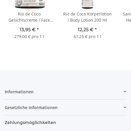
Rio de Coco
Rio de Coco Körperlotion
San
Gesichtscreme / Face
/ Body Lotion 200 ml
Ha
Cream 50 ml
13,95 €
*
12,25 €
*
279,00 € pro 1 l
61,25 € pro 1 l
Informationen
Gesetzliche Informationen
Zahlungsmöglichkeiten