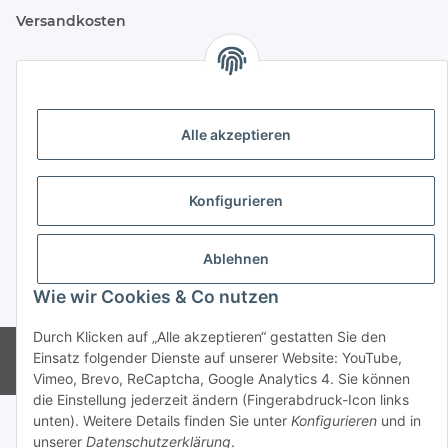
Versandkosten
Versandkosten für Deutschland:
Privatkunden:
Alle akzeptieren
versandkostenfrei ab 25 € (darunter 6 €)
Firmenkunden:
versandkostenfrei ab 50 € (darunter 7 €)
Konfigurieren
Wir liefern per DHL Paket (auch an Packstationen)
Ablehnen
Versand ins Ausland siehe
hier
Wie wir Cookies & Co nutzen
* Alle Preise inkl. gesetzlicher USt., zzgl.
Versand
Durch Klicken auf „Alle akzeptieren“ gestatten Sie den
© CMD Naturkosmetik
Einsatz folgender Dienste auf unserer Website: YouTube,
Powered by
JTL-Shop
Vimeo, Brevo, ReCaptcha, Google Analytics 4. Sie können
die Einstellung jederzeit ändern (Fingerabdruck-Icon links
unten). Weitere Details finden Sie unter
Konfigurieren
und in
unserer
Datenschutzerklärung
.