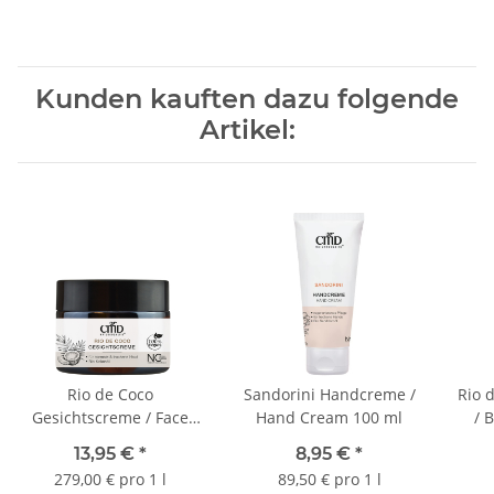
Kunden kauften dazu folgende
Artikel:
Rio de Coco
Sandorini Handcreme /
Rio 
Gesichtscreme / Face
Hand Cream 100 ml
/ 
Cream 50 ml
13,95 €
*
8,95 €
*
279,00 € pro 1 l
89,50 € pro 1 l