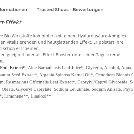
formationen
Trusted Shops - Bewertungen
t-Effekt
ive Bio Wirkstoffe kombiniert mit einem Hyaluronsäure-Komplex
n vitalisierenden und hautglättenden Effekt. Er polstert Ihre
nd schön erscheinen.
pen geeignet oder als Effekt-Booster unter einer Tagescreme.
ht.
Fruit Extract*,
Aloe Barbadensis Leaf Juice*, Glycerin, Alcohol, Aqua,
atum Seed Extract*, Argania Spinosa Kernel Oil*, Oenothera Biennis O
 Rosmarinus Officinalis Leaf Extract*, Caprylyl/Capryl Glycoside, 
 Oleate, Glyceryl Caprylate, Sodium Levulinate, Sodium Anisate, Phyti
**, Limonene**, Linalool**
:
Orangen-Extrakt*,
Aloe Vera*, Glycerin (pflanzlich), Weingeist, Wasser