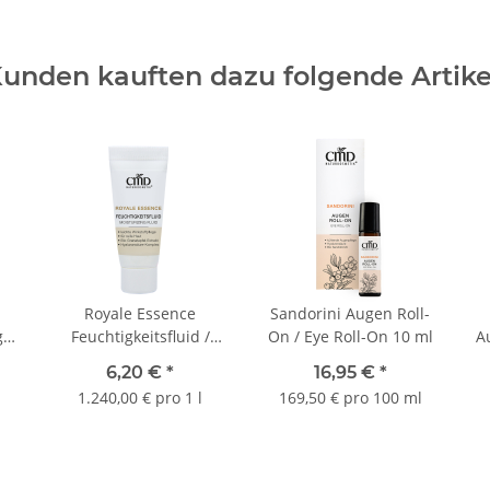
Bestandteil eines Inhaltsstoffes
Arganöl*,
Nachtkerzenöl*, natürl
unden kauften dazu folgende Artike
Rückfetter,
Natrium Lävulinat, N
Limonen**, Linalool**
*Rohstoffe aus kontrolliert biol
**Bestandteile des natürlichen Du
Royale Essence
Sandorini Augen Roll-
ge
Feuchtigkeitsfluid /
On / Eye Roll-On 10 ml
A
Moisturizing Fluid 5 ml
6,20 €
*
16,95 €
*
1.240,00 € pro 1 l
169,50 € pro 100 ml