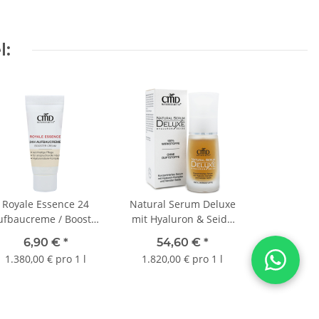
), niedermolekulare/hochmolekulare Hyaluronsäure,
Granatapfel-Extrakt*,
icher Verdicker, Rosmarin-Extrakt
*, pflanzliche Tenside, pflanzlicher
l:
atrium,
Anisat, Phytinsäure, Zitronensäure, natürlicher Duft,
Citral**,
ogischem Anbau
ftes
Royale Essence 24
Natural Serum Deluxe
ufbaucreme / Booster
mit Hyaluron & Seide
Cream 5 ml
30 ml
6,90 €
*
54,60 €
*
1.380,00 € pro 1 l
1.820,00 € pro 1 l