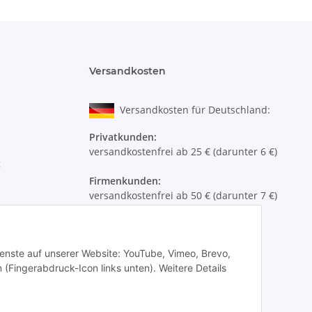
Versandkosten
Versandkosten für Deutschland:
Privatkunden:
versandkostenfrei ab 25 € (darunter 6 €)
g
Firmenkunden:
versandkostenfrei ab 50 € (darunter 7 €)
Wir liefern per DHL Paket (auch an
Packstationen)
Dienste auf unserer Website: YouTube, Vimeo, Brevo,
Versand ins Ausland siehe
hier
 (Fingerabdruck-Icon links unten). Weitere Details