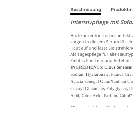
Beschreibung
Produktin
Intensivpflege mit Sofor
Hochkonzentrierte, hocheffekt
sorgen in diesem Serum für eine
Haut auf und lässt Sie strahle
Als Tagespflege für alle Hautty
Zieht schnell ein und fettet nic
INGREDIENTS:
Citrus Sinensis 
Sodium Hyaluronate, Punica Gran
Acacia Senegal Gum/Xanthan Gum,
Cocoyl Glutamate, Polyglyceryl-5
Citral
Acid, Citric Acid, Parfum,
*Raw materials certified organic
**From natural fragrance
DEUTSCHE DEKLARATION