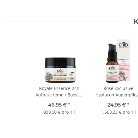
K
Royale Essence 24h
Rosé Exclusive
Aufbaucreme / Booster
Hyaluron Augenpfle
Cream 50 ml
15 ml
46,95 €
*
24,95 €
*
939,00 € pro 1 l
1.663,33 € pro 1 l