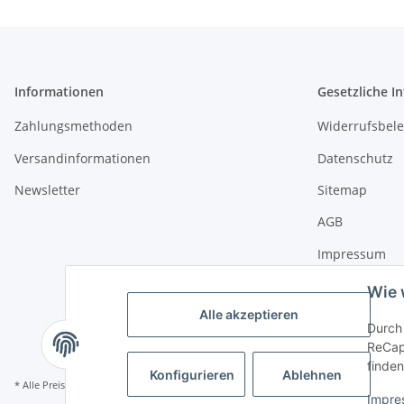
Informationen
Gesetzliche I
Zahlungsmethoden
Widerrufsbel
Versandinformationen
Datenschutz
Newsletter
Sitemap
AGB
Impressum
Wie 
Alle akzeptieren
Durch 
ReCapt
finden
Konfigurieren
Ablehnen
* Alle Preise inkl. gesetzlicher USt., zzgl.
Versand
Impre