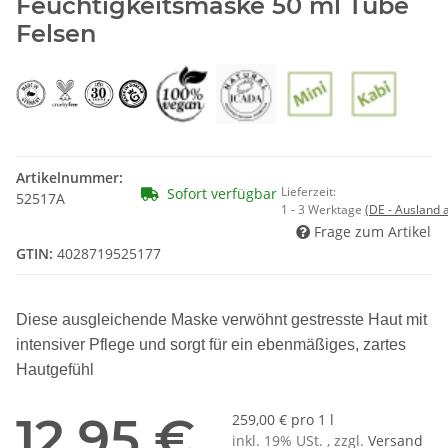
Feuchtigkeitsmaske 50 ml Tube
Felsen
Artikelnummer:
Lieferzeit:
Sofort verfügbar
52517A
1 - 3 Werktage
(DE - Ausland
Frage zum Artikel
GTIN:
4028719525177
Diese ausgleichende Maske verwöhnt gestresste Haut mit
intensiver Pflege und sorgt für ein ebenmäßiges, zartes
Hautgefühl
12,95 €
259,00 € pro 1 l
inkl. 19% USt. , zzgl.
Versand