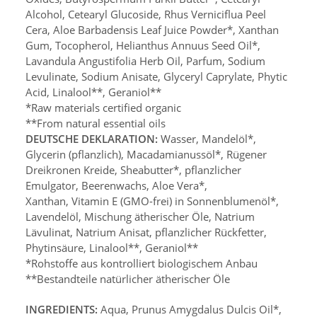
Alcohol, Cetearyl Glucoside, Rhus Verniciflua Peel
Cera, Aloe Barbadensis Leaf Juice Powder*, Xanthan
Gum, Tocopherol, Helianthus Annuus Seed Oil*,
Lavandula Angustifolia Herb Oil, Parfum,
Sodium
Levulinate, Sodium Anisate, Glyceryl Caprylate,
Phytic
Acid, Linalool**, Geraniol**
*Raw materials certified organic
**From natural essential oils
DEUTSCHE DEKLARATION:
Wasser, Mandelöl*,
Glycerin (pflanzlich),
Macadamianussöl*, Rügener
Dreikronen Kreide, Sheabutter*,
pflanzlicher
Emulgator, Beerenwachs, Aloe Vera*,
Xanthan, Vitamin E (GMO-frei) in Sonnenblumenöl*,
Lavendelöl, Mischung ätherischer Öle,
Natrium
Lävulinat, Natrium Anisat, pflanzlicher Rückfetter,
Phytinsäure, Linalool**, Geraniol**
*Rohstoffe aus kontrolliert biologischem Anbau
**Bestandteile natürlicher ätherischer Öle
INGREDIENTS:
Aqua, Prunus Amygdalus Dulcis Oil*,