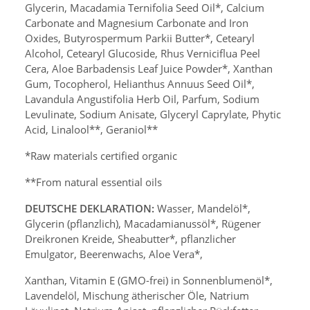
Glycerin, Macadamia Ternifolia Seed Oil*, Calcium
Carbonate and Magnesium Carbonate and Iron
Oxides, Butyrospermum Parkii Butter*, Cetearyl
Alcohol, Cetearyl Glucoside, Rhus Verniciflua Peel
Cera, Aloe Barbadensis Leaf Juice Powder*, Xanthan
Gum, Tocopherol, Helianthus Annuus Seed Oil*,
Lavandula Angustifolia Herb Oil, Parfum,
Sodium
Levulinate, Sodium Anisate, Glyceryl Caprylate,
Phytic
Acid, Linalool**, Geraniol**
*Raw materials certified organic
**From natural essential oils
DEUTSCHE DEKLARATION:
Wasser, Mandelöl*,
Glycerin (pflanzlich),
Macadamianussöl*, Rügener
Dreikronen Kreide, Sheabutter*,
pflanzlicher
Emulgator, Beerenwachs, Aloe Vera*,
Xanthan, Vitamin E (GMO-frei) in Sonnenblumenöl*,
Lavendelöl, Mischung ätherischer Öle,
Natrium