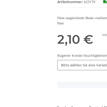
Artikelnummer:
62317V
Diese ausgleichende Maske vitalisier
Haut.
2,10 €
ink
Rügener Kreide Feuchtigkeitsm
Bitte wählen Sie eine Variat
x