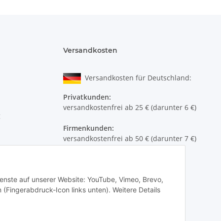
Versandkosten
sser, Mandelöl*,
Glycerin (pflanzlich),
Macadamianussöl*, Rügener
anzlicher Emulgator, Beerenwachs, Aloe Vera*,
Versandkosten für Deutschland:
onnenblumenöl*, Lavendelöl, Mischung ätherischer Öle,
Natrium Lävulinat,
ter,
Phytinsäure, Linalool**, Geraniol**
Privatkunden:
versandkostenfrei ab 25 € (darunter 6 €)
schem Anbau
g
Firmenkunden:
r Öle
versandkostenfrei ab 50 € (darunter 7 €)
Wir liefern per DHL Paket (auch an
Packstationen)
Dienste auf unserer Website: YouTube, Vimeo, Brevo,
Versand ins Ausland siehe
hier
 (Fingerabdruck-Icon links unten). Weitere Details