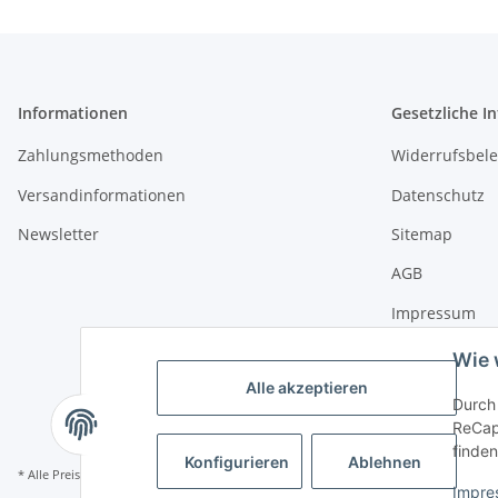
Informationen
Gesetzliche I
Zahlungsmethoden
Widerrufsbel
Versandinformationen
Datenschutz
Newsletter
Sitemap
AGB
Impressum
Wie 
Alle akzeptieren
Durch 
ReCapt
finden
Konfigurieren
Ablehnen
* Alle Preise inkl. gesetzlicher USt., zzgl.
Versand
Impre