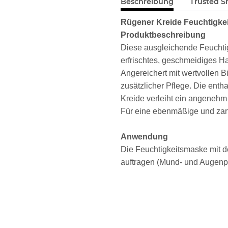
Beschreibung
Trusted S
Rügener Kreide Feuchtigke
Produktbeschreibung
Diese ausgleichende Feuchtig
erfrischtes, geschmeidiges Ha
Angereichert mit wertvollen B
zusätzlicher Pflege. Die ent
Kreide verleiht ein angenehm
Für eine ebenmäßige und zar
Anwendung
Die Feuchtigkeitsmaske mit d
auftragen (Mund- und Augenpa
10–15 Minuten einwirken lass
warmem Wasser bzw. einem 
Produktmerkmale
Spendet intensive Feuch