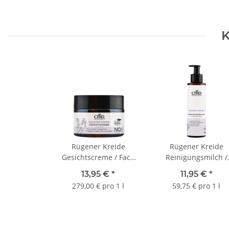
K
Rügener Kreide
Rügener Kreide
Gesichtscreme / Face
Reinigungsmilch /
Cream 50 ml
Cleansing Milk 200 
13,95 €
*
11,95 €
*
279,00 € pro 1 l
59,75 € pro 1 l