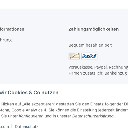
*Raw materials certified organic
**From natural essential oils
nformationen
Zahlungsmöglichkeiten
DEUTSCHE DEKLARATION:
Wa
Dreikronen Kreide, Sheabutter*,
pfl
ehrung
Bequem bezahlen per:
Xanthan, Vitamin E (GMO-frei) in S
Natrium Anisat, pflanzlicher Rückfet
*Rohstoffe aus kontrolliert biologi
Vorauskasse, Paypal, Rechnun
Firmen zusätzlich: Bankeinzug
**Bestandteile natürlicher ätherische
wir Cookies & Co nutzen
Klicken auf „Alle akzeptieren“ gestatten Sie den Einsatz folgender 
cha, Google Analytics 4. Sie können die Einstellung jederzeit ändern
 Sie unter
Konfigurieren
und in unserer
Datenschutzerklärung
.
ssum
|
Datenschutz