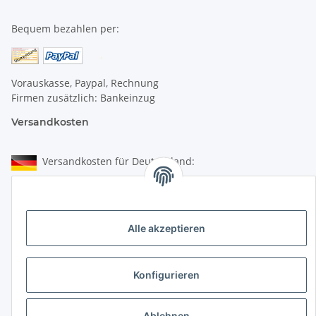
Bequem bezahlen per:
Vorauskasse, Paypal, Rechnung
Firmen zusätzlich: Bankeinzug
Versandkosten
Versandkosten für Deutschland:
Privatkunden:
versandkostenfrei ab 25 € (darunter 6 €)
Alle akzeptieren
Firmenkunden:
versandkostenfrei ab 50 € (darunter 7 €)
Konfigurieren
Wir liefern per DHL Paket (auch an Packstationen)
Versand ins Ausland siehe
hier
Ablehnen