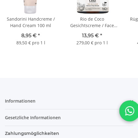
Sandorini Handcreme /
Rio de Coco
Rüg
Hand Cream 100 ml
Gesichtscreme / Face
Cream 50 ml
8,95 €
*
13,95 €
*
89,50 € pro 1 l
279,00 € pro 1 l
Informationen
Gesetzliche Informationen
Zahlungsmöglichkeiten