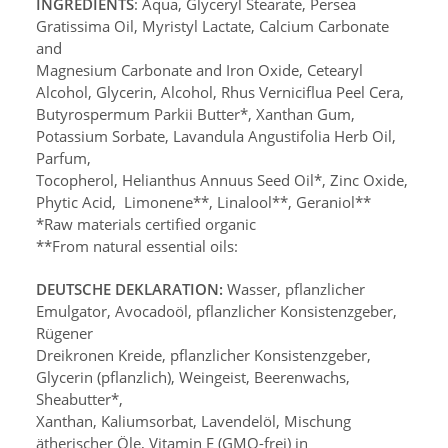
INGREDIENTS
: Aqua, Glyceryl Stearate, Persea
Gratissima Oil, Myristyl Lactate, Calcium Carbonate
and
Magnesium Carbonate and Iron Oxide, Cetearyl
Alcohol, Glycerin, Alcohol, Rhus Verniciflua Peel Cera,
Butyrospermum Parkii Butter*, Xanthan Gum,
Potassium Sorbate, Lavandula Angustifolia Herb Oil,
Parfum,
Tocopherol, Helianthus Annuus Seed Oil*, Zinc Oxide,
Phytic Acid, Limonene**, Linalool**, Geraniol**
*Raw materials certified organic
**From natural essential oils:
DEUTSCHE DEKLARATION:
Wasser, pflanzlicher
Emulgator, Avocadoöl, pflanzlicher Konsistenzgeber,
Rügener
Dreikronen Kreide, pflanzlicher Konsistenzgeber,
Glycerin (pflanzlich), Weingeist, Beerenwachs,
Sheabutter
*,
Xanthan, Kaliumsorbat, Lavendelöl, Mischung
ätherischer Öle, Vitamin E (GMO-frei) in