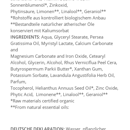
Sonnenblumenöl*, Zinkoxid,
Phytinsäure, Limonen**, Linalool**, Geraniol**
*Rohstoffe aus kontrolliert biologischem Anbau
**Bestandteile natürlicher ätherischer Öle
konserviert mit Kaliumsorbat
INGREDIENTS
: Aqua, Glyceryl Stearate, Persea
Gratissima Oil, Myristyl Lactate, Calcium Carbonate
and
Magnesium Carbonate and Iron Oxide, Cetearyl
Alcohol, Glycerin, Alcohol, Rhus Verniciflua Peel Cera,
Butyrospermum Parkii Butter*, Xanthan Gum,
Potassium Sorbate, Lavandula Angustifolia Herb Oil,
Parfum,
Tocopherol, Helianthus Annuus Seed Oil*, Zinc Oxide,
Phytic Acid, Limonene**, Linalool**, Geraniol**
*Raw materials certified organic
**From natural essential oils:
DEUTSCHE DEKLARATION:
Wasser, pflanzlicher