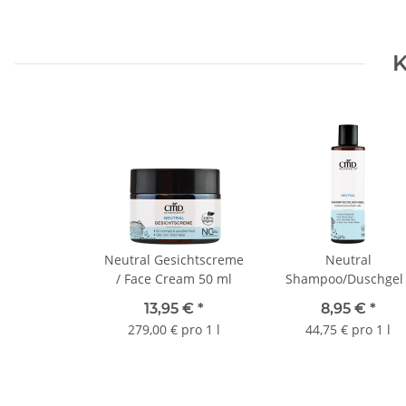
K
Neutral Gesichtscreme
Neutral
/ Face Cream 50 ml
Shampoo/Duschgel 
Shampoo/Shower Ge
13,95 €
*
8,95 €
*
200 ml
279,00 € pro 1 l
44,75 € pro 1 l