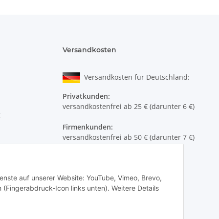
Versandkosten
Versandkosten für Deutschland:
Privatkunden:
versandkostenfrei ab 25 € (darunter 6 €)
g
Firmenkunden:
versandkostenfrei ab 50 € (darunter 7 €)
Wir liefern per DHL Paket (auch an
Packstationen)
Dienste auf unserer Website: YouTube, Vimeo, Brevo,
Versand ins Ausland siehe
hier
 (Fingerabdruck-Icon links unten). Weitere Details