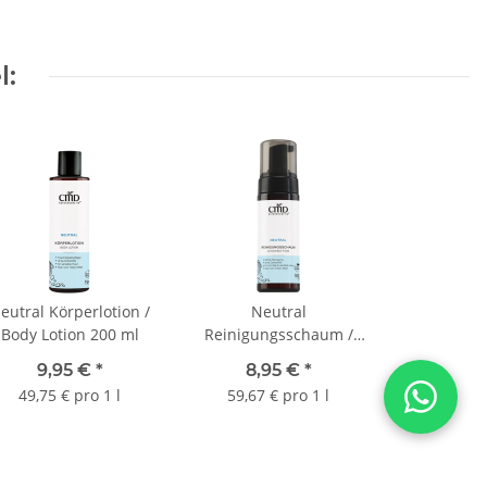
l:
eutral Körperlotion /
Neutral
Body Lotion 200 ml
Reinigungsschaum /
Cleansing Foam 150 ml
9,95 €
*
8,95 €
*
49,75 € pro 1 l
59,67 € pro 1 l