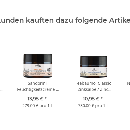
unden kauften dazu folgende Artike
Sandorini
Teebaumöl Classic
N
/
Feuchtigkeitscreme /
Zinksalbe / Zinc
l
Moisturizing Cream 50
Ointment 15 ml
13,95 €
*
10,95 €
*
ml
279,00 € pro 1 l
730,00 € pro 1 l