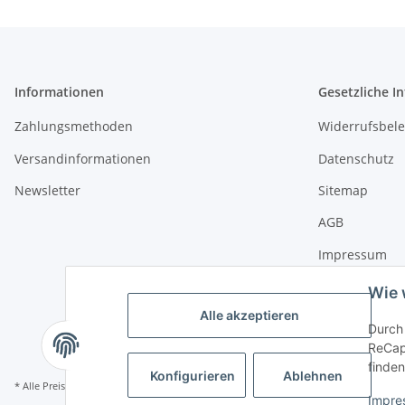
Informationen
Gesetzliche I
Zahlungsmethoden
Widerrufsbel
Versandinformationen
Datenschutz
Newsletter
Sitemap
AGB
Impressum
Wie 
Alle akzeptieren
Durch 
ReCapt
finden
Konfigurieren
Ablehnen
* Alle Preise inkl. gesetzlicher USt., zzgl.
Versand
Impre