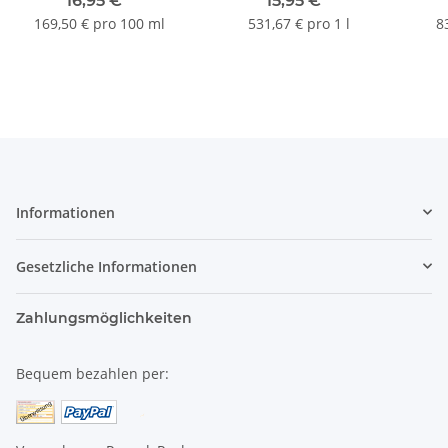
16,95 €
*
15,95 €
*
169,50 € pro 100 ml
531,67 € pro 1 l
8
Informationen
Gesetzliche Informationen
Zahlungsmöglichkeiten
Bequem bezahlen per: