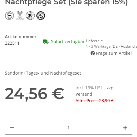
Nachtpflege Set (Sie sparen 15%)
Artikelnummer:
Lieferzeit:
Sofort verfügbar
222511
1 - 3 Werktage
(DE - Ausland
Frage zum Artikel
Sandorini Tages- und Nachtpflegeset
24,56 €
inkl. 19% USt. , zzgl.
Versand
Alter Preis: 28,90 €