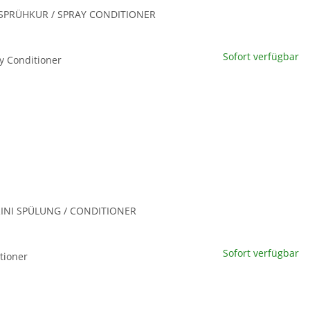
SPRÜHKUR / SPRAY CONDITIONER
rini Sprühkur / Spray
Sofort verfügbar
y Conditioner
tioner
te wählen Sie eine Variation.
x
INI SPÜLUNG / CONDITIONER
rini Spülung /
Sofort verfügbar
tioner
tioner
te wählen Sie eine Variation.
x