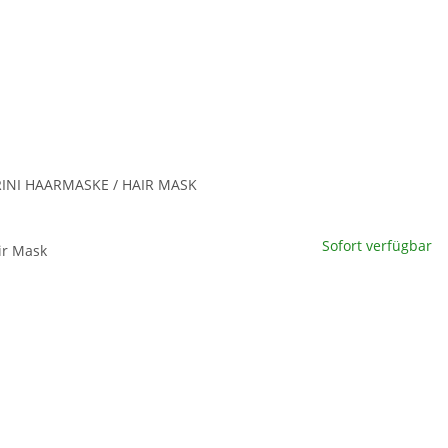
te wählen Sie eine Variation.
x
INI HAARMASKE / HAIR MASK
rini Haarmaske / Hair
Sofort verfügbar
ir Mask
te wählen Sie eine Variation.
x