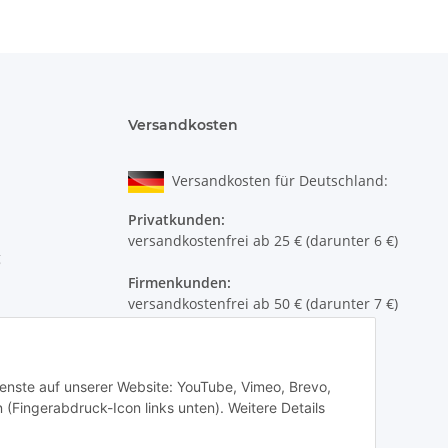
Versandkosten
Versandkosten für Deutschland:
Privatkunden:
versandkostenfrei ab 25 € (darunter 6 €)
g
Firmenkunden:
versandkostenfrei ab 50 € (darunter 7 €)
Wir liefern per DHL Paket (auch an
Packstationen)
Dienste auf unserer Website: YouTube, Vimeo, Brevo,
Versand ins Ausland siehe
hier
 (Fingerabdruck-Icon links unten). Weitere Details