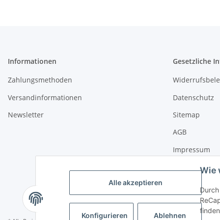
Informationen
Gesetzliche I
Zahlungsmethoden
Widerrufsbel
Versandinformationen
Datenschutz
Newsletter
Sitemap
AGB
Impressum
Wie 
Alle akzeptieren
Durch 
ReCapt
finden
Konfigurieren
Ablehnen