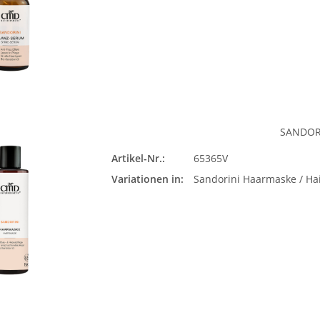
Bit
SANDOR
Artikel-Nr.:
65365V
Sando
Variationen in:
Sandorini Haarmaske / Ha
Mask
Bit