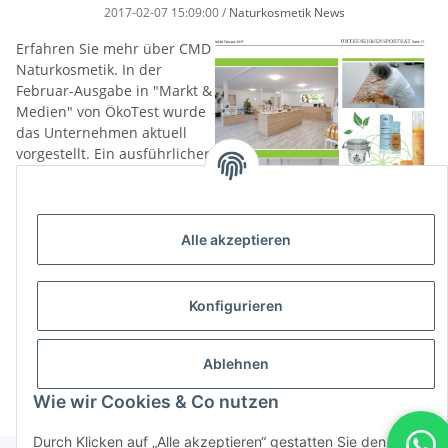
2017-02-07 15:09:00
/
Naturkosmetik News
Erfahren Sie mehr über CMD
Naturkosmetik. In der
Februar-Ausgabe in "Markt &
Medien" von ÖkoTest wurde
das Unternehmen aktuell
vorgestellt. Ein ausführlicher
Bericht über Carl-Michael
Diedrich und sein Team,
seine Visionen. Wichtig in
diesem Zusammenhang
Alle akzeptieren
auch die gelebte
Nachhaltigkeit im
Unternehmen.
Konfigurieren
Hier geht es zum Artikel
Ablehnen
Wie wir Cookies & Co nutzen
Durch Klicken auf „Alle akzeptieren“ gestatten Sie den