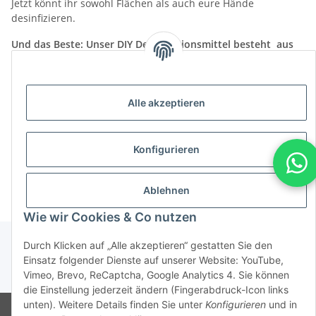
Jetzt könnt ihr sowohl Flächen als auch eure Hände
desinfizieren.
Und das Beste: Unser DIY Desinfektionsmittel besteht aus
natürlichen Inhaltsstoffen!
Wir wünschen euch ganz viel Spaß beim selber machen!
Alle akzeptieren
Unser Bio Teebaumöl findet ihr
hier
.
Ihr möchtet noch mehr über Teebaumöl erfahren? Dann
Konfigurieren
klickt
hier.
Ablehnen
Wie wir Cookies & Co nutzen
Durch Klicken auf „Alle akzeptieren“ gestatten Sie den
Einsatz folgender Dienste auf unserer Website: YouTube,
Vimeo, Brevo, ReCaptcha, Google Analytics 4. Sie können
* Alle Preise inkl. gesetzlicher USt., zzgl.
Versand
die Einstellung jederzeit ändern (Fingerabdruck-Icon links
unten). Weitere Details finden Sie unter
Konfigurieren
und in
© CMD Naturkosmetik