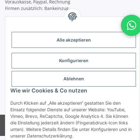
Vorauskasse, Paypal, Rechnung
Firmen zusätzlich: Bankeinzug
Versandkosten
Versandkosten für Deutschland:
Alle akzeptieren
Privatkunden:
versandkostenfrei ab 25 € (darunter 6 €)
Konfigurieren
Firmenkunden:
versandkostenfrei ab 50 € (darunter 7 €)
Ablehnen
Wir liefern per DHL Paket (auch an Packstationen)
Wie wir Cookies & Co nutzen
Versand ins Ausland siehe
hier
Durch Klicken auf „Alle akzeptieren“ gestatten Sie den
* Alle Preise inkl. gesetzlicher USt., zzgl.
Versand
Einsatz folgender Dienste auf unserer Website: YouTube,
Vimeo, Brevo, ReCaptcha, Google Analytics 4. Sie können
© CMD Naturkosmetik
die Einstellung jederzeit ändern (Fingerabdruck-Icon links
Powered by
JTL-Shop
unten). Weitere Details finden Sie unter
Konfigurieren
und in
unserer
Datenschutzerklärung
.