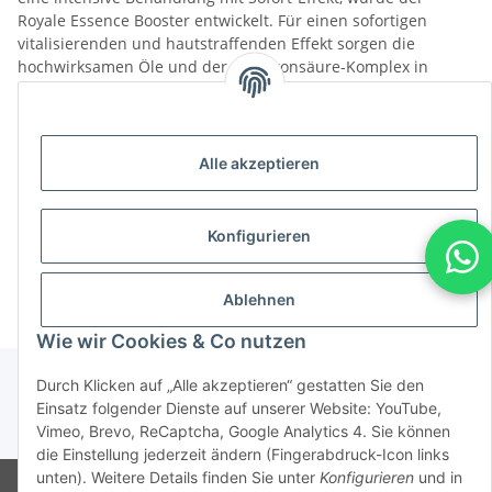
Royale Essence Booster entwickelt. Für einen sofortigen
vitalisierenden und hautstraffenden Effekt sorgen die
hochwirksamen Öle und der Hyaluronsäure-Komplex in
dieser einzigartigen Rezeptur
Nachhaltigkeit gehört zu unserer Philosophie, daher
profitieren Sie von der exklusiven Verpackung in besonderen
Alle akzeptieren
Airless-Spendern. Diese verhindern ein Eintrocknen und
sorgen für Pflegegenuss bis zum letzten Tropfen.
Konfigurieren
Hier geht es zu den Produkten »
Ablehnen
Wie wir Cookies & Co nutzen
Durch Klicken auf „Alle akzeptieren“ gestatten Sie den
Einsatz folgender Dienste auf unserer Website: YouTube,
Vimeo, Brevo, ReCaptcha, Google Analytics 4. Sie können
* Alle Preise inkl. gesetzlicher USt., zzgl.
Versand
die Einstellung jederzeit ändern (Fingerabdruck-Icon links
unten). Weitere Details finden Sie unter
Konfigurieren
und in
© CMD Naturkosmetik