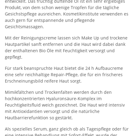
entwickelt. Das fruchtig duftende Öl ist ein sehr ergiebiges
Produkt, von dem schon wenige Tropfen für die tägliche
Gesichstspflege ausreichen. Kosmetikinstitute verwenden es
auch gern für entspannende und pflegende
Gesichtsmassagen.
Mit der Reinigungscreme lassen sich Make Up und trockene
Hautpartikel sanft entfernen und die Haut wird dabei dank
der enthaltenen Bio Öle mit Feuchtigkeit versorgt und
gepflegt.
Für stark beanspruchte Haut bietet die 24 h Aufbaucreme
eine sehr reichhaltige Repair-Pflege, die für ein frischeres
Erschneinungsbild reifere Haut sorgt.
Mimikfältchen und Trockenfalten werden durch den
hochkonzentrierten Hyaluronsäure-Komplex im
Feuchtigkeitsfluid weich gezeichnet. Die Haut wird intensiv
mit Antioxidantien versorgt und die natürliche
Hautbarrierefunktion so gestärkt.
Als spezielles Serum, ganz gleich ob als Tagespflege oder für
eine intensive Behandlung mit Sofort-Effekt, wurde der