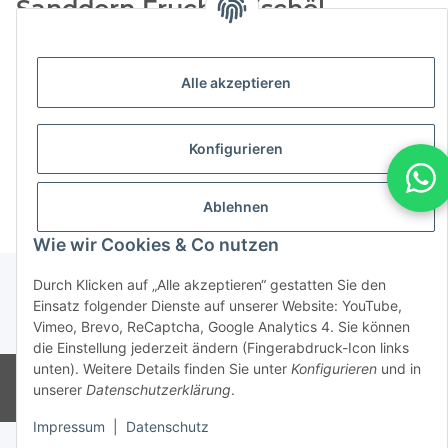
Sanddorn Fruchtfleischöl
Sanddorn Fruchtfleischöl hat neben den pflegenden
Eigenschaften in der Naturkosmetik auch ein wunderbar
Alle akzeptieren
kräftiges, säuerliches Aroma. Daher ist es auch ideal als
Lebensmittelzusatz. Beispielsweise sorgen schon wenige
Tropfen in Reisgerichten für eine feine Note und eine kräftige
Konfigurieren
Farbe.
Ablehnen
Wie wir Cookies & Co nutzen
Durch Klicken auf „Alle akzeptieren“ gestatten Sie den
Einsatz folgender Dienste auf unserer Website: YouTube,
Vimeo, Brevo, ReCaptcha, Google Analytics 4. Sie können
* Alle Preise inkl. gesetzlicher USt., zzgl.
Versand
die Einstellung jederzeit ändern (Fingerabdruck-Icon links
unten). Weitere Details finden Sie unter
Konfigurieren
und in
© CMD Naturkosmetik
unserer
Datenschutzerklärung
.
Powered by
JTL-Shop
Impressum
|
Datenschutz