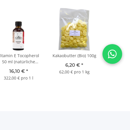
Vitamin E Tocopherol
Kakaobutter (Bio) 100g
50 ml (natürliche
6,20 €
*
Herkunft)
16,10 €
*
62,00 € pro 1 kg
322,00 € pro 1 l