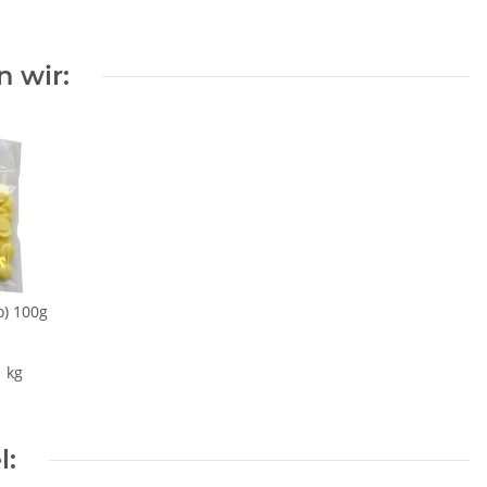
 wir:
o) 100g
1 kg
l: