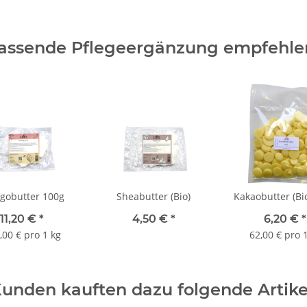
passende Pflegeergänzung empfehlen
gobutter 100g
Sheabutter (Bio)
Kakaobutter (Bi
11,20 €
*
4,50 €
*
6,20 €
*
,00 € pro 1 kg
62,00 € pro 
unden kauften dazu folgende Artike