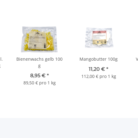
l.
Bienenwachs gelb 100
Mangobutter 100g
g
g
11,20 €
*
8,95 €
*
112,00 € pro 1 kg
89,50 € pro 1 kg