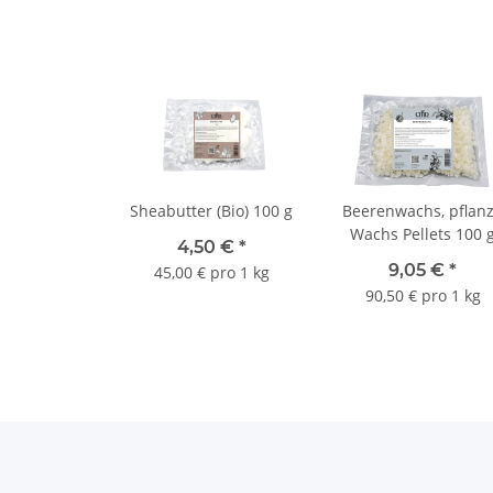
Sheabutter (Bio) 100 g
Beerenwachs, pflanz
Wachs Pellets 100 
4,50 €
*
9,05 €
*
45,00 € pro 1 kg
90,50 € pro 1 kg