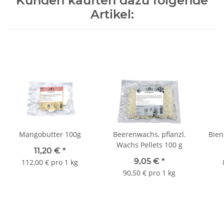
Kunden kauften dazu folgende
Artikel:
Mangobutter 100g
Beerenwachs, pflanzl.
Bien
Wachs Pellets 100 g
11,20 €
*
9,05 €
*
112,00 € pro 1 kg
90,50 € pro 1 kg