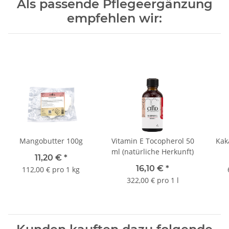
Als passende Pflegeergänzung
empfehlen wir:
Mangobutter 100g
Vitamin E Tocopherol 50
Kak
ml (natürliche Herkunft)
11,20 €
*
16,10 €
*
112,00 € pro 1 kg
322,00 € pro 1 l