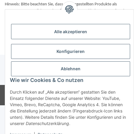
Hinweis: Bitte beachten Sie, dass die vorgestellten Produkte als
Ergänzung zur täglichen Zahnpflege dienen und keinen Ersatz für eine
gründliche Zahnbürstenreinigung darstellen.
Alle akzeptieren
Konfigurieren
Ablehnen
* Alle Preise inkl. gesetzlicher USt., zzgl.
Versand
Wie wir Cookies & Co nutzen
Durch Klicken auf „Alle akzeptieren“ gestatten Sie den
© CMD Naturkosmetik
Powered by
JTL-Shop
Einsatz folgender Dienste auf unserer Website: YouTube,
Vimeo, Brevo, ReCaptcha, Google Analytics 4. Sie können
die Einstellung jederzeit ändern (Fingerabdruck-Icon links
unten). Weitere Details finden Sie unter
Konfigurieren
und in
unserer
Datenschutzerklärung
.