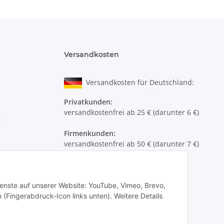
Versandkosten
Versandkosten für Deutschland:
Privatkunden:
versandkostenfrei ab 25 € (darunter 6 €)
g
Firmenkunden:
versandkostenfrei ab 50 € (darunter 7 €)
Wir liefern per DHL Paket (auch an
Packstationen)
Dienste auf unserer Website: YouTube, Vimeo, Brevo,
Versand ins Ausland siehe
hier
 (Fingerabdruck-Icon links unten). Weitere Details