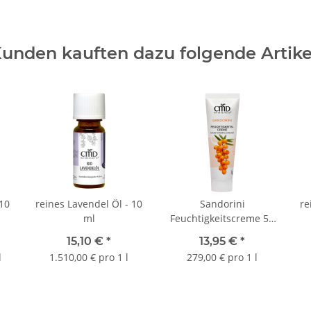
unden kauften dazu folgende Artike
 10
reines Lavendel Öl - 10
Sandorini
re
ml
Feuchtigkeitscreme 50
ml
15,10 €
*
13,95 €
*
l
1.510,00 € pro 1 l
279,00 € pro 1 l