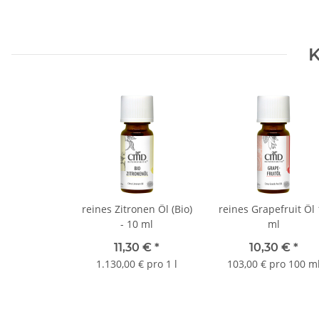
K
reines Zitronen Öl (Bio)
reines Grapefruit Öl
- 10 ml
ml
11,30 €
*
10,30 €
*
1.130,00 € pro 1 l
103,00 € pro 100 m