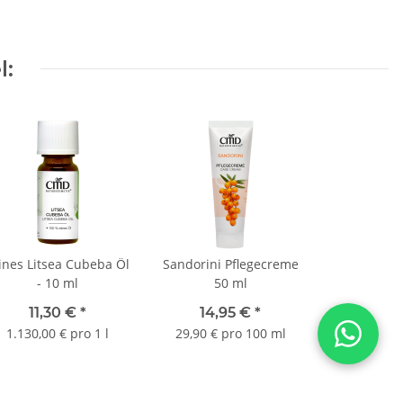
l:
ines Litsea Cubeba Öl
Sandorini Pflegecreme
- 10 ml
50 ml
11,30 €
*
14,95 €
*
1.130,00 € pro 1 l
29,90 € pro 100 ml