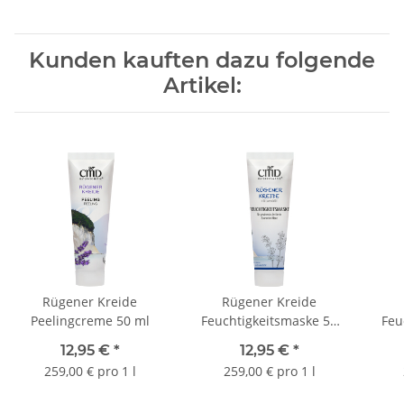
Kunden kauften dazu folgende
Artikel:
Rügener Kreide
Rügener Kreide
Peelingcreme 50 ml
Feuchtigkeitsmaske 50
Feu
ml Tube Felsen
12,95 €
*
12,95 €
*
259,00 € pro 1 l
259,00 € pro 1 l