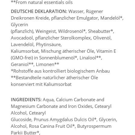
**From natural essentials oils
DEUTSCHE DEKLARATION:
Wasser, Rügener
Dreikronen Kreide, pflanzlicher Emulgator, Mandelöl*,
Glycerin
(pflanzlich), Weingeist, Wildrosenöl*, Sheabutter*,
Avocadoöl, pflanzlicher Sterolkomplex, Olivenöl,
Lavendelöl, Phytinsäure,
Kaliumsorbat, Mischung ätherischer Öle, Vitamin E
(GMO-frei) in Sonnenblumenöl*, Linalool**,
Geraniol**, Limonen**
*Rohstoffe aus kontrolliert biologischem Anbau
**Bestandteile natürlicher ätherischer Öle
konserviert mit Kaliumsorbat
INGREDIENTS:
Aqua, Calcium Carbonate and
Magnesium Carbonate and Iron Oxides, Cetearyl
Alcohol, Cetearyl
Glucoside, Prunus Amygdalus Dulcis Oil*, Glycerin,
Alcohol, Rosa Canina Fruit Oil*, Butyrospermum
Parkii Butter*,