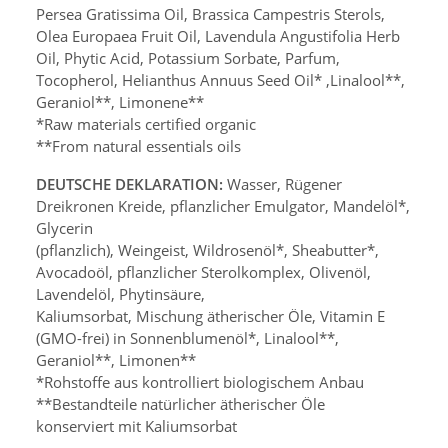
Persea Gratissima Oil, Brassica Campestris Sterols,
Olea Europaea Fruit Oil, Lavendula Angustifolia Herb
Oil, Phytic Acid, Potassium Sorbate, Parfum,
Tocopherol, Helianthus Annuus Seed Oil* ,Linalool**,
Geraniol**, Limonene**
*Raw materials certified organic
**From natural essentials oils
DEUTSCHE DEKLARATION:
Wasser, Rügener
Dreikronen Kreide, pflanzlicher Emulgator, Mandelöl*,
Glycerin
(pflanzlich), Weingeist, Wildrosenöl*, Sheabutter*,
Avocadoöl, pflanzlicher Sterolkomplex, Olivenöl,
Lavendelöl, Phytinsäure,
Kaliumsorbat, Mischung ätherischer Öle, Vitamin E
(GMO-frei) in Sonnenblumenöl*, Linalool**,
Geraniol**, Limonen**
*Rohstoffe aus kontrolliert biologischem Anbau
**Bestandteile natürlicher ätherischer Öle
konserviert mit Kaliumsorbat