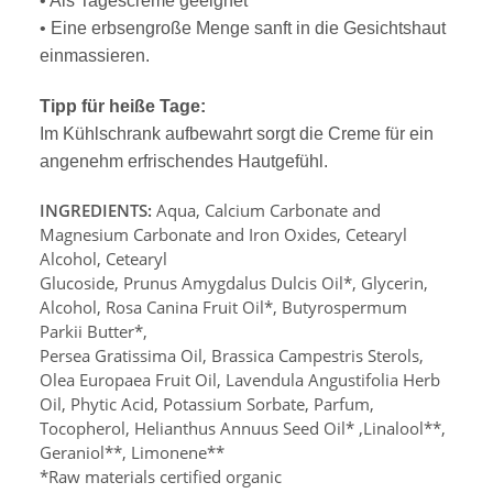
• Als Tagescreme geeignet
• Eine erbsengroße Menge sanft in die Gesichtshaut
einmassieren.
Tipp für heiße Tage:
Im Kühlschrank aufbewahrt sorgt die Creme für ein
angenehm erfrischendes Hautgefühl.
INGREDIENTS:
Aqua, Calcium Carbonate and
Magnesium Carbonate and Iron Oxides, Cetearyl
Alcohol, Cetearyl
Glucoside, Prunus Amygdalus Dulcis Oil*, Glycerin,
Alcohol, Rosa Canina Fruit Oil*, Butyrospermum
Parkii Butter*,
Persea Gratissima Oil, Brassica Campestris Sterols,
Olea Europaea Fruit Oil, Lavendula Angustifolia Herb
Oil, Phytic Acid, Potassium Sorbate, Parfum,
Tocopherol, Helianthus Annuus Seed Oil* ,Linalool**,
Geraniol**, Limonene**
*Raw materials certified organic