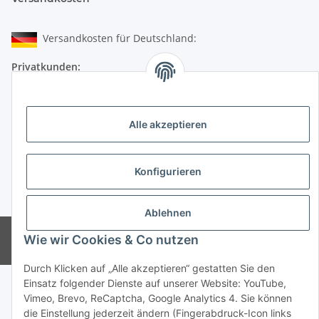
Versandkosten für Deutschland:
Privatkunden:
versandkostenfrei ab 25 € (darunter 6 €)
Firmenkunden:
Alle akzeptieren
versandkostenfrei ab 50 € (darunter 7 €)
Wir liefern per DHL Paket (auch an Packstationen)
Konfigurieren
Versand ins Ausland siehe
hier
* Alle Preise inkl. gesetzlicher USt., zzgl.
Versand
Ablehnen
© CMD Naturkosmetik
Wie wir Cookies & Co nutzen
Powered by
JTL-Shop
Durch Klicken auf „Alle akzeptieren“ gestatten Sie den
Einsatz folgender Dienste auf unserer Website: YouTube,
Vimeo, Brevo, ReCaptcha, Google Analytics 4. Sie können
die Einstellung jederzeit ändern (Fingerabdruck-Icon links