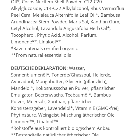
Oil*,
Cocos
Nucifera Shell Powder,
C12-C20
Alkylglucoside, C14-C22 Alkylalcohol,
Rhus Verniciflua
Peel Cera, Melaleuca Alternifolia Leaf Oil*,
Bambusa
Arundinacea Stem Powder,
Maris Sal, Xanthan Gum,
Cetyl Alcohol, Lavandula Angustifolia Herb Oil*,
Tocopherol, Phytic Acid, Alcohol, Parfum,
Limonene**, Linalool**
*Raw materials certified organic
**From natural essential oils
DEUTSCHE DEKLARATION:
Wasser,
Sonnenblumenöl*, Tonerde/Ghassoul, Heilerde,
Avocadoöl, Mangobutter, Glycerin (pflanzlich),
Mandelöl*,
Kokosnussschalen Pulver,
pflanzlicher
Emulgator, Beerenwachs, Teebaumöl*,
Bambus
Pulver,
Meersalz, Xanthan, pflanzlicher
Konsistenzgeber, Lavendelöl*, Vitamin E (GMO-frei),
Phytinsäure, Weingeist, Mischung ätherischer Öle,
Limonen**, Linalool**
*Rohstoffe aus kontrolliert biologischem Anbau
**Bestandteile natürlicher ätherischer Öle