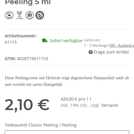
Peeling 5 ml
Artikelnummer:
Lieferzeit:
Sofort verfügbar
61115
1 - 3 Werktage
(DE - Ausland
Frage zum Artikel
GTIN:
4028719611153
Diese Peelingcreme mit Heilerde trägt abgestorbene Hautpartikel sanft ab
und verleiht ein zartes Hautgefühl.
2,10 €
420,00 € pro 1 l
inkl. 19% USt. , zzgl.
Versand
Teebaumöl Classic Peeling / Peeling