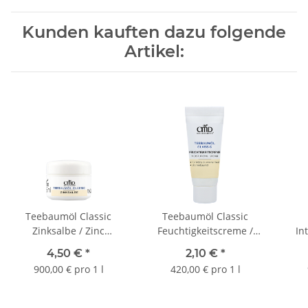
Kunden kauften dazu folgende
Artikel:
Teebaumöl Classic
Teebaumöl Classic
Zinksalbe / Zinc
Feuchtigkeitscreme /
In
Ointment 5 ml
Moisturizing Cream 5 ml
4,50 €
*
2,10 €
*
900,00 € pro 1 l
420,00 € pro 1 l