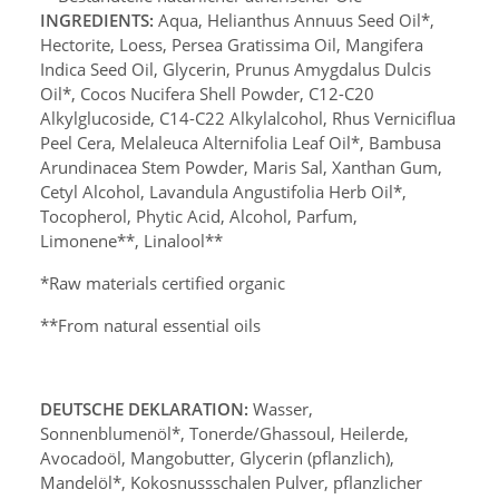
INGREDIENTS:
Aqua, Helianthus Annuus Seed Oil*,
Hectorite, Loess, Persea Gratissima Oil, Mangifera
Indica Seed Oil, Glycerin, Prunus Amygdalus Dulcis
Oil*,
Cocos
Nucifera Shell Powder,
C12-C20
Alkylglucoside, C14-C22 Alkylalcohol,
Rhus Verniciflua
Peel Cera, Melaleuca Alternifolia Leaf Oil*,
Bambusa
Arundinacea Stem Powder,
Maris Sal, Xanthan Gum,
Cetyl Alcohol, Lavandula Angustifolia Herb Oil*,
Tocopherol, Phytic Acid, Alcohol, Parfum,
Limonene**, Linalool**
*Raw materials certified organic
**From natural essential oils
DEUTSCHE DEKLARATION:
Wasser,
Sonnenblumenöl*, Tonerde/Ghassoul, Heilerde,
Avocadoöl, Mangobutter, Glycerin (pflanzlich),
Mandelöl*,
Kokosnussschalen Pulver,
pflanzlicher