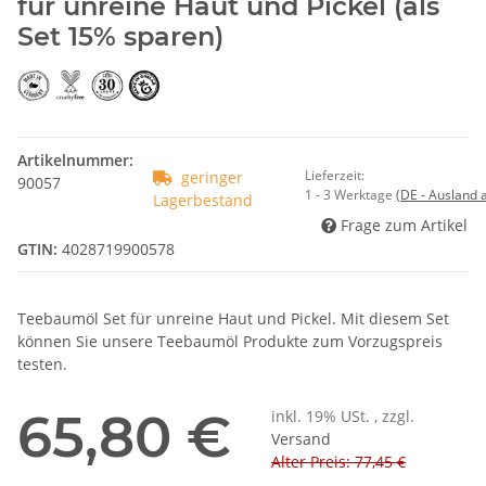
für unreine Haut und Pickel (als
Set 15% sparen)
Artikelnummer:
Lieferzeit:
geringer
90057
1 - 3 Werktage
(DE - Ausland
Lagerbestand
Frage zum Artikel
GTIN:
4028719900578
Teebaumöl Set für unreine Haut und Pickel. Mit diesem Set
können Sie unsere Teebaumöl Produkte zum Vorzugspreis
testen.
65,80 €
inkl. 19% USt. , zzgl.
Versand
Alter Preis: 77,45 €