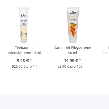
Teebaumöl
Sandorini Pflegecreme
Intensivcreme 10 ml
50 ml
Feu
9,25 €
*
14,95 €
*
925,00 € pro 1 l
29,90 € pro 100 ml