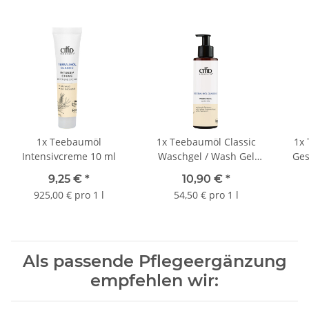
1x
Teebaumöl
1x
Teebaumöl Classic
1x
Intensivcreme 10 ml
Waschgel / Wash Gel
Ges
200 ml
9,25 €
*
10,90 €
*
925,00 € pro 1 l
54,50 € pro 1 l
Als passende Pflegeergänzung
empfehlen wir: