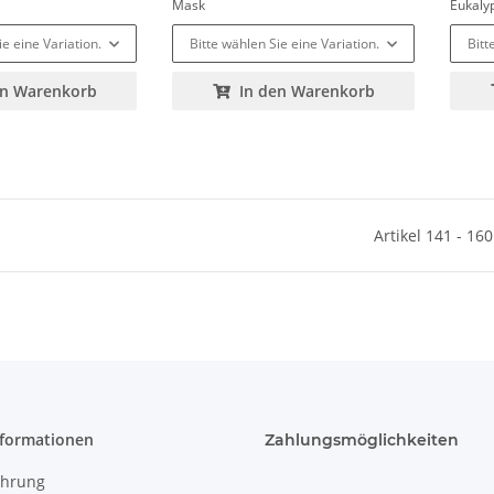
Mask
Eukaly
ie eine Variation.
Bitte wählen Sie eine Variation.
Bitt
en Warenkorb
In den Warenkorb
Artikel 141 - 16
nformationen
Zahlungsmöglichkeiten
ehrung