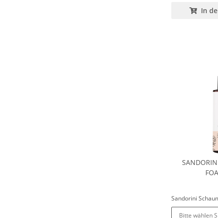
In d
SANDORIN
FO
Sandorini Schau
Bitte wählen S