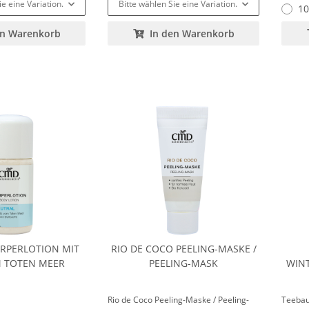
ie eine Variation.
Bitte wählen Sie eine Variation.
10
en Warenkorb
In den Warenkorb
RPERLOTION MIT
RIO DE COCO PEELING-MASKE /
M TOTEN MEER
PEELING-MASK
WINT
Rio de Coco Peeling-Maske / Peeling-
Teebau