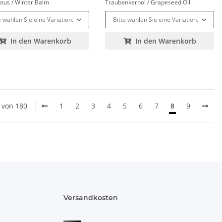
ptus / Winter Balm
Traubenkernöl / Grapeseed Oil
e wählen Sie eine Variation.
Bitte wählen Sie eine Variation.
In den Warenkorb
In den Warenkorb
0 von 180
1
2
3
4
5
6
7
8
9
Versandkosten