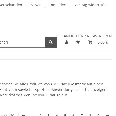
werbekunden
News
Anmelden
Vertrag widerrufen
ANMELDEN / REGISTRIEREN
0,00 €
finden Sie alle Produkte von CMD Naturkosmetik auf einen
d Hauttypen sowie für spezielle Anwendungsbereiche anzeigen
 Naturkosmetik online von Zuhause aus.
0 von 180
1
2
3
4
5
6
7
8
9