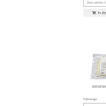
Bitte wählen S
In d
BIENEN
Füllmenge