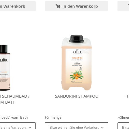
en Warenkorb
In den Warenkorb
I SCHAUMBAD /
SANDORINI SHAMPOO
T
AM BATH
mbad / Foam Bath
Füllmenge
Füllm
ie eine Variation.
Bitte wählen Sie eine Variation.
Bitt